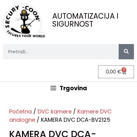
AUTOMATIZACIJA I
SIGURNOST
0
0,00
€
Trgovina
Početna
/
DVC kamere
/
Kamere DVC
analogne
/ KAMERA DVC DCA-BV2125
KAMERA DVC DCA-