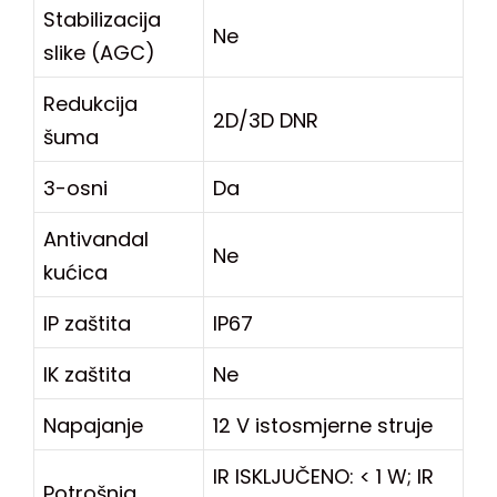
Stabilizacija
Ne
slike (AGC)
Redukcija
2D/3D DNR
šuma
3-osni
Da
Antivandal
Ne
kućica
IP zaštita
IP67
IK zaštita
Ne
Napajanje
12 V istosmjerne struje
IR ISKLJUČENO: < 1 W; IR
Potrošnja