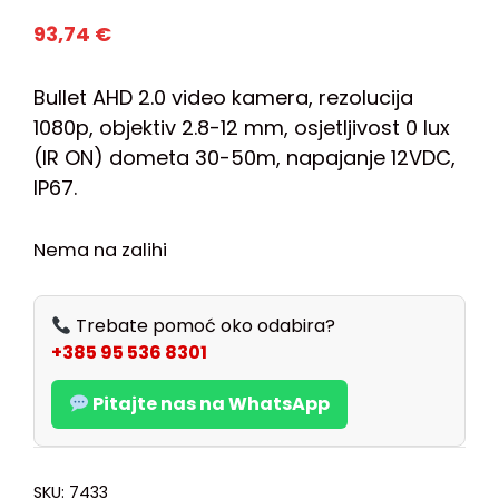
93,74
€
Bullet AHD 2.0 video kamera, rezolucija
1080p, objektiv 2.8-12 mm, osjetljivost 0 lux
(IR ON) dometa 30-50m, napajanje 12VDC,
IP67.
Nema na zalihi
Trebate pomoć oko odabira?
+385 95 536 8301
Pitajte nas na WhatsApp
SKU:
7433