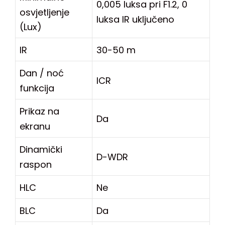
0,005 luksa pri F1.2, 0
osvjetljenje
luksa IR uključeno
(Lux)
IR
30-50 m
Dan / noć
ICR
funkcija
Prikaz na
Da
ekranu
Dinamički
D-WDR
raspon
HLC
Ne
BLC
Da