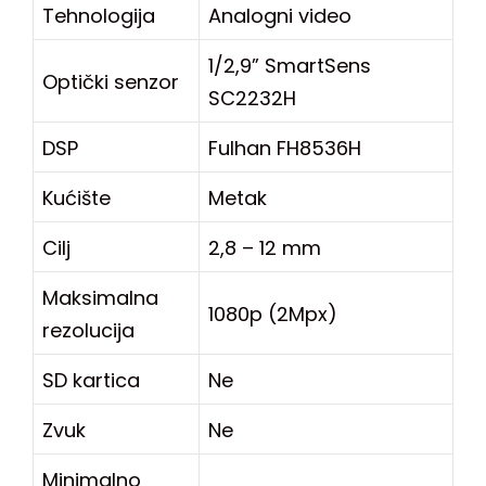
Tehnologija
Analogni video
1/2,9” SmartSens
Optički senzor
SC2232H
DSP
Fulhan FH8536H
Kućište
Metak
Cilj
2,8 – 12 mm
Maksimalna
1080p (2Mpx)
rezolucija
SD kartica
Ne
Zvuk
Ne
Minimalno