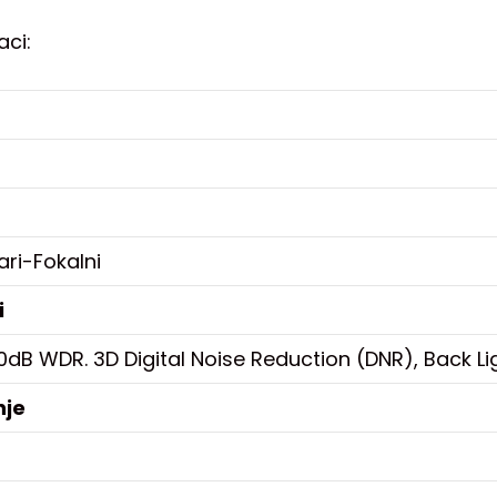
aci:
ri-Fokalni
i
0dB WDR. 3D Digital Noise Reduction (DNR), Back L
nje