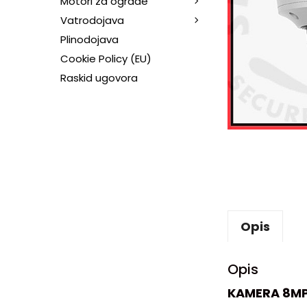
Motori za ograde
Vatrodojava
Plinodojava
Cookie Policy (EU)
Raskid ugovora
Opis
Opis
KAMERA 8MP