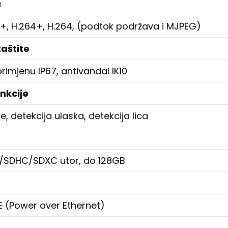
a
5+, H.264+, H.264, (podtok podržava i MJPEG)
zaštite
rimjenu IP67, antivandal IK10
nkcije
je, detekcija ulaska, detekcija lica
/SDHC/SDXC utor, do 128GB
oE (Power over Ethernet)