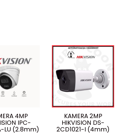
MERA 4MP
KAMERA 2MP
ISION IPC-
HIKVISION DS-
-LU (2.8mm)
2CD1021-I (4mm)