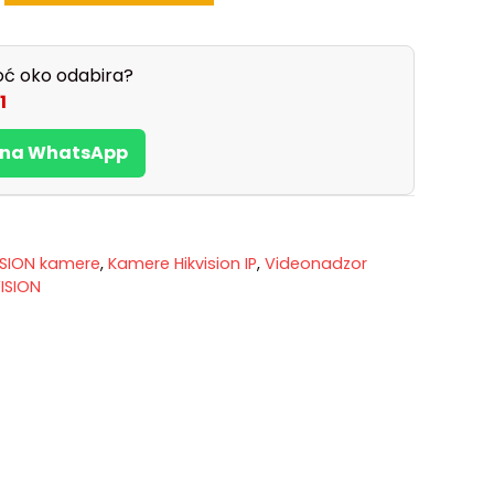
ć oko odabira?
1
s na WhatsApp
ISION kamere
,
Kamere Hikvision IP
,
Videonadzor
ISION