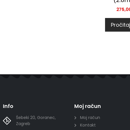
(2.8
275,0
Pročitaj
Info
Moj račun
Šebeki 20, Goranec,
Moj račun
Zagreb
Kontakt