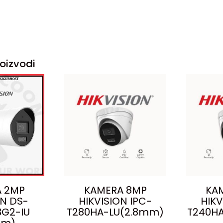
oizvodi
 2MP
KAMERA 8MP
KA
ON DS-
HIKVISION IPC-
HIKV
G2-IU
T280HA-LU(2.8mm)
T240HA