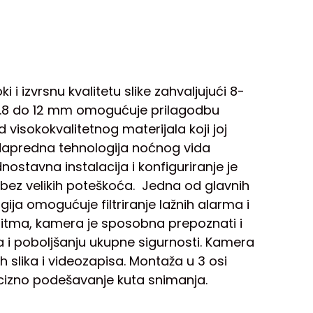
izvrsnu kvalitetu slike zahvaljujući 8-
 2.8 do 12 mm omogućuje prilagodbu
 visokokvalitetnog materijala koji joj
a. Napredna tehnologija noćnog vida
nostavna instalacija i konfiguriranje je
u bez velikih poteškoća. Jedna od glavnih
ija omogućuje filtriranje lažnih alarma i
oritma, kamera je sposobna prepoznati i
ma i poboljšanju ukupne sigurnosti. Kamera
 slika i videozapisa. Montaža u 3 osi
ecizno podešavanje kuta snimanja.