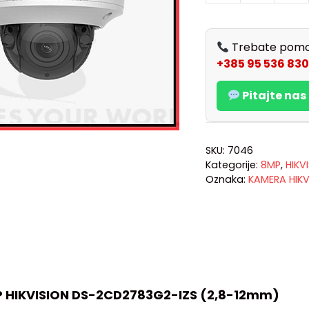
Trebate pomo
+385 95 536 830
Pitajte na
SKU:
7046
Kategorije:
8MP
,
HIKV
Oznaka:
KAMERA HIKV
 HIKVISION DS-2CD2783G2-IZS (2,8-12mm)