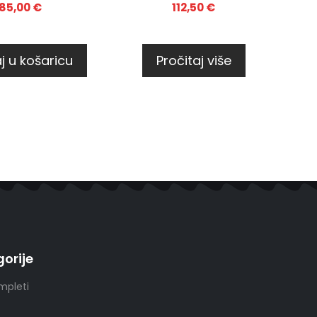
85,00
€
112,50
€
j u košaricu
Pročitaj više
orije
mpleti