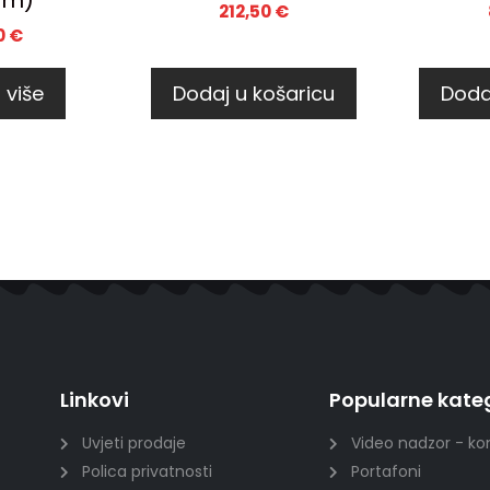
mm)
212,50
€
0
€
 više
Dodaj u košaricu
Doda
Linkovi
Popularne kateg
Uvjeti prodaje
Video nadzor - ko
Polica privatnosti
Portafoni