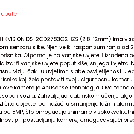
e upute
IKVISION DS-2CD2783G2-IZS (2,8-12mm) ima visoki i 
m senzoru slike. Njen veliki raspon zumiranja od
isnika. Otporna je na vanjske uvjete: i izrađena od
 izdrži vanjske uvjete poput kiše, snijega i vjetr
nu viziju čak i u uvjetima slabe osvijetljenosti. Jed
risnike koji žele postaviti svoju sigurnosnu kamer
a ove kamere je Acusense tehnologija. Ova tehnolog
 osoba i vozila. Zahvaljujući dubinskom učenju alg
azličite objekte, pomažući u smanjenju lažnih alar
u od 8MP, što omogućuje snimanje visokokvalitetnih
bilnost pri postavljanju kamere, omogućavajući pr