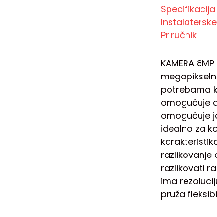
Specifikacija
Instalatersk
Priručnik
KAMERA 8MP H
megapikselno
potrebama kor
omogućuje da
omogućuje jas
idealno za ko
karakteristik
razlikovanje
razlikovati r
ima rezolucij
pruža fleksi