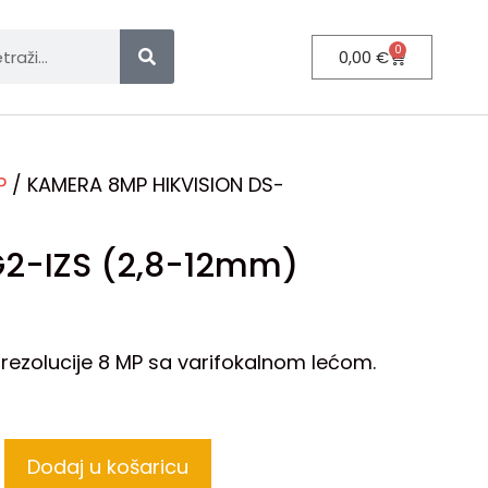
0
0,00
€
P
/ KAMERA 8MP HIKVISION DS-
2-IZS (2,8-12mm)
ezolucije 8 MP sa varifokalnom lećom.
Dodaj u košaricu