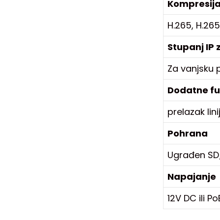
Kompresij
H.265, H.26
Stupanj IP 
Za vanjsku p
Dodatne fu
prelazak lini
Pohrana
Ugrađen SD
Napajanje
12V DC ili P