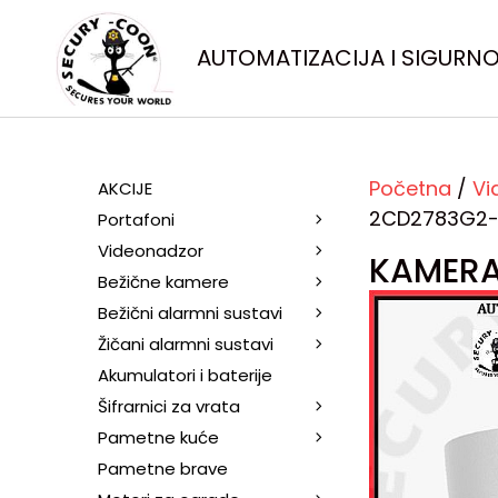
AUTOMATIZACIJA I SIGURN
Početna
/
Vi
AKCIJE
2CD2783G2-I
Portafoni
Videonadzor
KAMERA
Bežične kamere
Bežični alarmni sustavi
Žičani alarmni sustavi
Akumulatori i baterije
Šifrarnici za vrata
Pametne kuće
Pametne brave