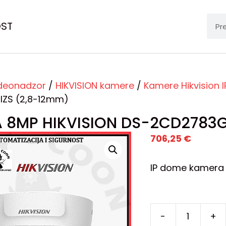
OST
deonadzor
/
HIKVISION kamere
/
Kamere Hikvision I
ZS (2,8-12mm)
 8MP HIKVISION DS-2CD2783G
706,25
€
IP dome kamera r
-
+