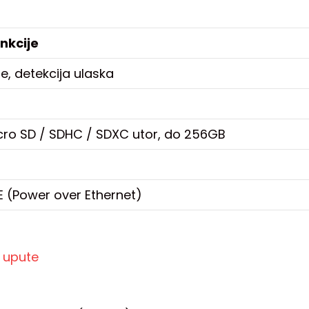
nkcije
ije, detekcija ulaska
ro SD / SDHC / SDXC utor, do 256GB
oE (Power over Ethernet)
e upute