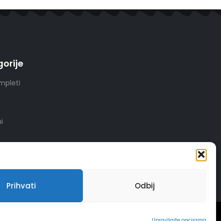
orije
mpleti
i
Prihvati
Odbij
INSERTIOWEB
Upravljajte opcijama