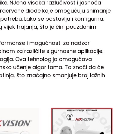
e. NJena visoka razlučivost i jasnoća
nfracrvene diode koje omogućuju snimanje
otrebu. Lako se postavlja i konfigurira.
 vijek trajanja, što je čini pouzdanim
rformanse i mogućnosti za nadzor
lnom za različite sigurnosne aplikacije.
logija. Ova tehnologija omogućava
binsko učenje algoritama. To znači da će
otinja, što značajno smanjuje broj lažnih