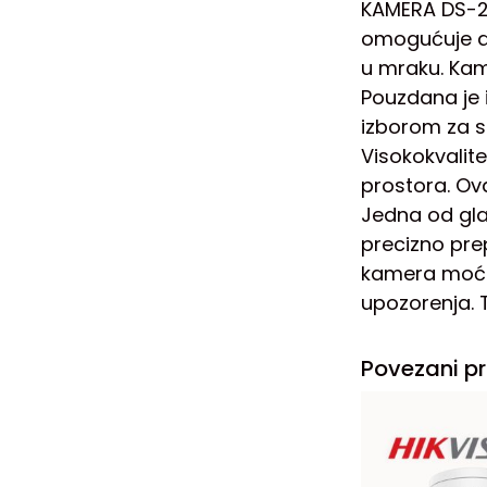
KAMERA DS-2C
omogućuje de
u mraku. Kame
Pouzdana je i
izborom za s
Visokokvalit
prostora. Ova
Jedna od gla
precizno prep
kamera moći r
upozorenja. 
Povezani pr