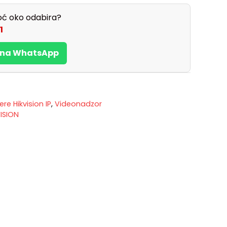
ć oko odabira?
1
s na WhatsApp
re Hikvision IP
,
Videonadzor
ISION