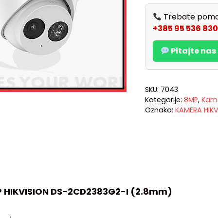
Trebate pomo
+385 95 536 830
Pitajte na
SKU:
7043
Kategorije:
8MP
,
Kame
Oznaka:
KAMERA HIKV
 HIKVISION DS-2CD2383G2-I (2.8mm)