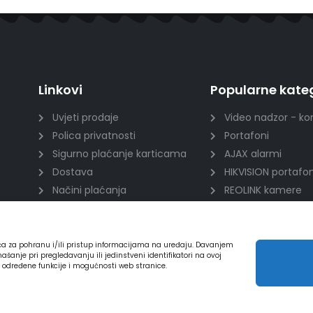
Linkovi
Popularne kateg
Uvjeti prodaje
Video nadzor - ko
Polica privatnosti
Portafoni
Sigurno plaćanje karticama
AJAX alarmi
Dostava
HIKVISION portafon
Načini plaćanja
REOLINK kamere
Raskid ugovora
DVC portafoni
ića za pohranu i/ili pristup informacijama na uređaju. Davanjem
nje pri pregledavanju ili jedinstveni identifikatori na ovoj
a određene funkcije i mogućnosti web stranice.