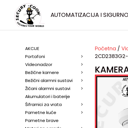
AUTOMATIZACIJA I SIGURN
Početna
/
Vi
AKCIJE
2CD2383G2-
Portafoni
Videonadzor
KAMERA
Bežične kamere
Bežični alarmni sustavi
Žičani alarmni sustavi
Akumulatori i baterije
Šifrarnici za vrata
Pametne kuće
Pametne brave