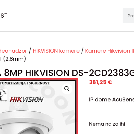
OST
deonadzor
/
HIKVISION kamere
/
Kamere Hikvision I
I (2.8mm)
 8MP HIKVISION DS-2CD2383
381,25
€
IP dome AcuSense
Nema na zalihi