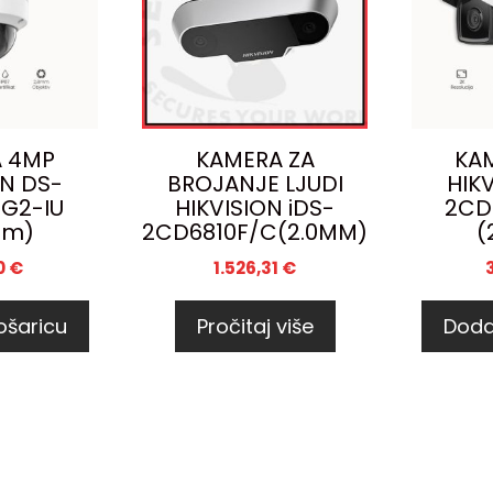
 4MP
KAMERA ZA
KA
ON DS-
BROJANJE LJUDI
HIK
G2-IU
HIKVISION iDS-
2CD
mm)
2CD6810F/C(2.0MM)
(
0
€
1.526,31
€
ošaricu
Pročitaj više
Doda