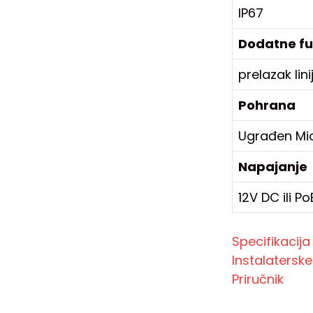
IP67
Dodatne fu
prelazak lin
Pohrana
Ugrađen Mic
Napajanje
12V DC ili P
Specifikacija
Instalatersk
Priručnik