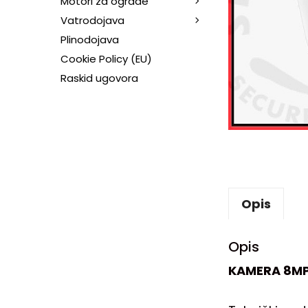
Motori za ograde
Vatrodojava
Plinodojava
Cookie Policy (EU)
Raskid ugovora
Opis
Opis
KAMERA 8MP