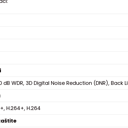
aci:
i
0 dB WDR, 3D Digital Noise Reduction (DNR), Back 
a
+, H.264+, H.264
zaštite