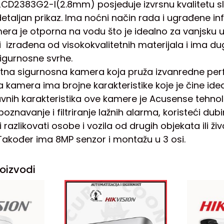
D2383G2-I(2.8mm) posjeduje izvrsnu kvalitetu slik
taljan prikaz. Ima noćni način rada i ugrađene i
ra je otporna na vodu što je idealno za vanjsku up
 izrađena od visokokvalitetnih materijala i ima dug
igurnosne svrhe.
etna sigurnosna kamera koja pruža izvanredne pe
 kamera ima brojne karakteristike koje je čine idea
vnih karakteristika ove kamere je Acusense tehno
oznavanje i filtriranje lažnih alarma, koristeći du
azlikovati osobe i vozila od drugih objekata ili živ
Također ima 8MP senzor i montažu u 3 osi.
oizvodi