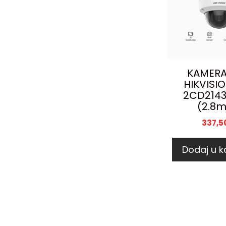
KAMERA
HIKVISI
2CD2143
(2.8
337,5
Dodaj u k