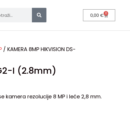
0
0,00
€
P
/ KAMERA 8MP HIKVISION DS-
G2-I (2.8mm)
 kamera rezolucije 8 MP i leće 2,8 mm.