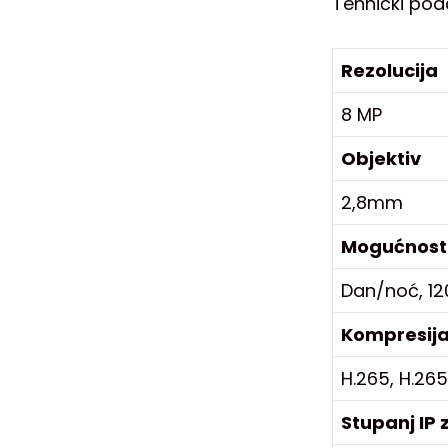
Tehnički pod
Rezolucija
8 MP
Objektiv
2,8mm
Mogućnost
Dan/noć, 12
Kompresij
H.265, H.265
Stupanj IP 