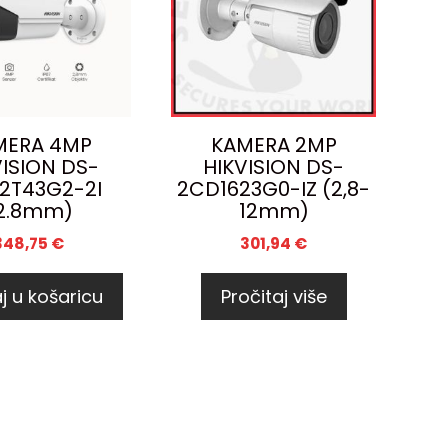
MERA 4MP
KAMERA 2MP
VISION DS-
HIKVISION DS-
2T43G2-2I
2CD1623G0-IZ (2,8-
2.8mm)
12mm)
348,75
€
301,94
€
j u košaricu
Pročitaj više