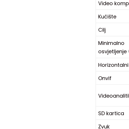
Video kompr
Kućište
Cilj
Minimalno
osvjetljenje 
Horizontalni
Onvif
Videoanalit
SD kartica
Zvuk