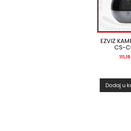
EZVIZ KAM
CS-
111,1
Dodaj u k