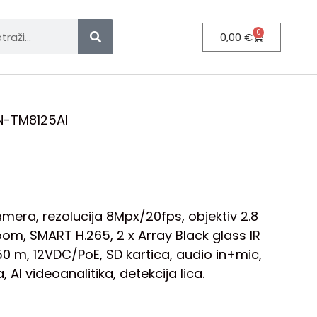
0
0,00
€
N-TM8125AI
amera, rezolucija 8Mpx/20fps, objektiv 2.8
m, SMART H.265, 2 x Array Black glass IR
 m, 12VDC/PoE, SD kartica, audio in+mic,
a, AI videoanalitika, detekcija lica.