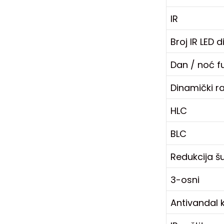
IR
Broj IR LED 
Dan / noć f
Dinamički r
HLC
BLC
Redukcija 
3-osni
Antivandal 