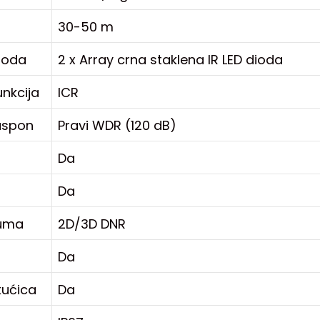
30-50 m
dioda
2 x Array crna staklena IR LED dioda
unkcija
ICR
aspon
Pravi WDR (120 dB)
Da
Da
šuma
2D/3D DNR
Da
kućica
Da