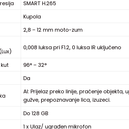
esija
SMART H.265
Kupola
2,8 – 12 mm moto-zum
0,008 luksa pri F1.2, 0 luksa IR uključeno
(Lux)
 kut
96° – 32°
Da
AI: Prijelaz preko linije, praćenje objekt
ika
gužve, prepoznavanje lica, izuzeci.
Do 128 GB
1 x Ulaz/ ugrađen mikrofon