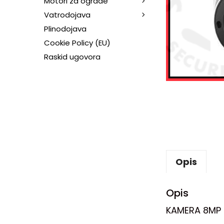
Motori za ograde
Vatrodojava
Plinodojava
Cookie Policy (EU)
Raskid ugovora
Opis
Opis
KAMERA 8MP