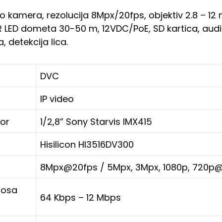
deo kamera, rezolucija 8Mpx/20fps, objektiv 2.8 – 
R LED dometa 30-50 m, 12VDC/PoE, SD kartica, audio 
, detekcija lica.
DVC
IP video
zor
1/2,8” Sony Starvis IMX415
Hisilicon HI3516DV300
8Mpx@20fps / 5Mpx, 3Mpx, 1080p, 720p
nosa
64 Kbps – 12 Mbps