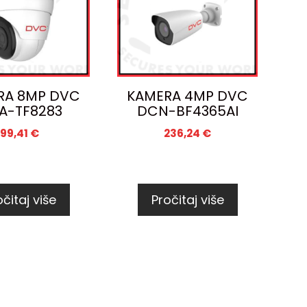
RA 8MP DVC
KAMERA 4MP DVC
A-TF8283
DCN-BF4365AI
99,41
€
236,24
€
čitaj više
Pročitaj više