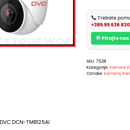
Trebate pomo
+385 95 536 830
Pitajte na
SKU:
7538
Kategorije:
Kamere D
Oznake:
kamera
,
ka
 DVC DCN-TM8125AI