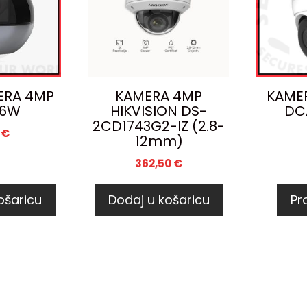
ERA 4MP
KAMERA 4MP
KAME
C6W
HIKVISION DS-
DC
2CD1743G2-IZ (2.8-
5
€
12mm)
362,50
€
ošaricu
Dodaj u košaricu
Pro