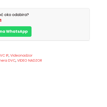
ć oko odabira?
1
s na WhatsApp
VC IP
,
Videonadzor
mera DVC
,
VIDEO NADZOR