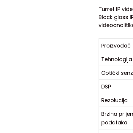
Turret IP vi
Black glass I
videoanalitika
Proizvođač
Tehnologija
Optički sen
DSP
Rezolucija
Brzina prije
podataka