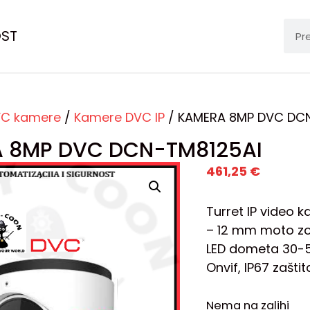
OST
C kamere
/
Kamere DVC IP
/ KAMERA 8MP DVC DC
 8MP DVC DCN-TM8125AI
461,25
€
Turret IP video k
– 12 mm moto zoo
LED dometa 30-50
Onvif, IP67 zaštit
Nema na zalihi