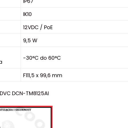
IP67
IK10
12VDC / PoE
9,5 W
-30°C do 60°C
a
F111,5 x 99,6 mm
 DVC DCN-TM8125AI