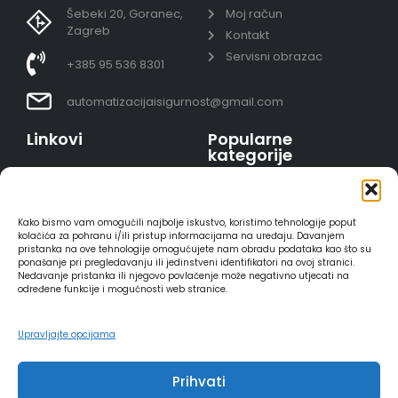
Šebeki 20, Goranec,
Moj račun
Zagreb
Kontakt
Servisni obrazac
+385 95 536 8301
automatizacijaisigurnost@gmail.com
Linkovi
Popularne
kategorije
Uvjeti prodaje
Video nadzor - kompleti
Polica privatnosti
Portafoni
Sigurno plaćanje
Kako bismo vam omogućili najbolje iskustvo, koristimo tehnologije poput
AJAX alarmi
karticama
kolačića za pohranu i/ili pristup informacijama na uređaju. Davanjem
pristanka na ove tehnologije omogućujete nam obradu podataka kao što su
HIKVISION portafoni
Dostava
ponašanje pri pregledavanju ili jedinstveni identifikatori na ovoj stranici.
REOLINK kamere
Načini plaćanja
Nedavanje pristanka ili njegovo povlačenje može negativno utjecati na
određene funkcije i mogućnosti web stranice.
DVC portafoni
Raskid ugovora
Upravljajte opcijama
Prihvati
2025 - Automatizacija i sigurnost