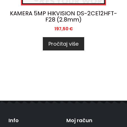
KAMERA 5MP HIKVISION DS-2CE12HFT-
F28 (2.8mm)
197,50
€
Pročitaj više
Info
Moj račun