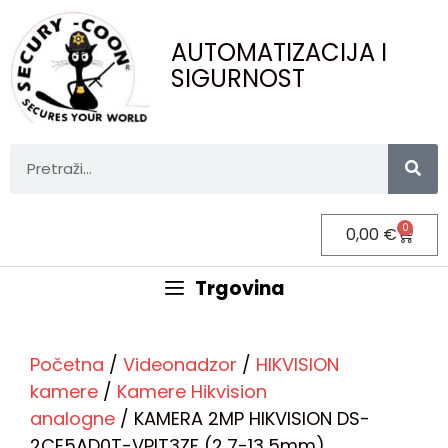
AUTOMATIZACIJA I
SIGURNOST
0
0,00
€
Trgovina
Početna
/
Videonadzor
/
HIKVISION
kamere
/
Kamere Hikvision
analogne
/ KAMERA 2MP HIKVISION DS-
2CE5AD0T-VPIT3ZF (2,7-13,5mm)