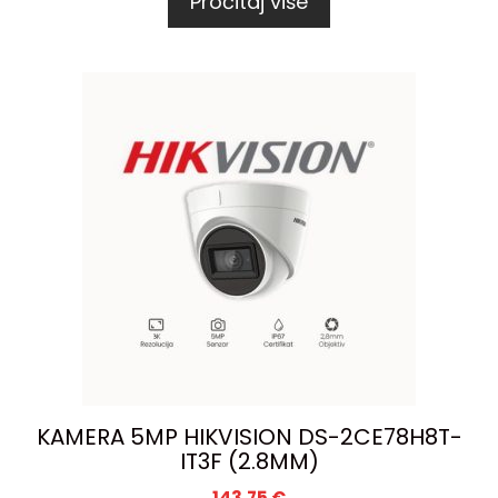
Pročitaj više
KAMERA 5MP HIKVISION DS-2CE78H8T-
IT3F (2.8MM)
143,75
€