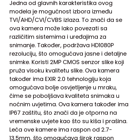
Jedna od glavnih karakteristika ovog
modela je mogućnost izbora između
TVI/AHD/CVI/CVBS izlaza. To znači da se
ova kamera može lako povezati sa
različitim sistemima i uređajima za
snimanje. Također, podržava HD1080P
rezoluciju, što omogućava jasne i detaljne
snimke. Koristi 2MP CMOS senzor slike koji
pruža visoku kvalitetu slike. Ova kamera
također ima EXIR 2.0 tehnologiju koja
omogućava bolje osvjetljenje u mraku,
čime se poboljšava kvaliteta snimaka u
noćnim uvjetima. Ova kamera također ima
IP67 zaštitu, što znači da je otporna na
vremenske uvjete kao što su kiša i prašina.
Leća ove kamere ima raspon od 2.7-
13.5mm, što omogućava širok raspon