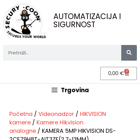
AUTOMATIZACIJA I
SIGURNOST
0
0,00
€
Trgovina
Početna
/
Videonadzor
/
HIKVISION
kamere
/
Kamere Hikvision
analogne
/ KAMERA 5MP HIKVISION DS-
2CE79H8T-AIT3ZF(2.7-13MM)