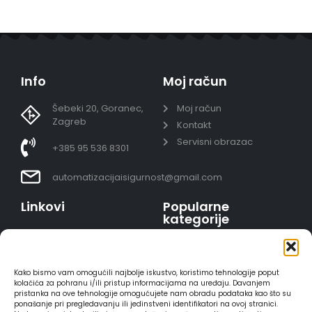
Info
Moj račun
Šebeki 20, Goranec,
Moj račun
Zagreb
Kontakt
Servisni obrazac
+385 95 536 8301
automatizacijaisigurnost@gmail.com
Linkovi
Popularne
kategorije
Uvjeti prodaje
Video nadzor - kompleti
Polica privatnosti
Portafoni
Sigurno plaćanje
Kako bismo vam omogućili najbolje iskustvo, koristimo tehnologije poput
AJAX alarmi
karticama
kolačića za pohranu i/ili pristup informacijama na uređaju. Davanjem
pristanka na ove tehnologije omogućujete nam obradu podataka kao što su
HIKVISION portafoni
Dostava
ponašanje pri pregledavanju ili jedinstveni identifikatori na ovoj stranici.