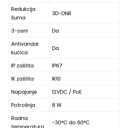
Redukcija
3D-DNR
šuma
3-osni
Da
Antivandal
Da
kućica
IP zaštita
IP67
IK zaštita
IK10
Napajanje
12VDC / PoE
Potrošnja
8 W
Radna
-30°C do 60°C
temperatura