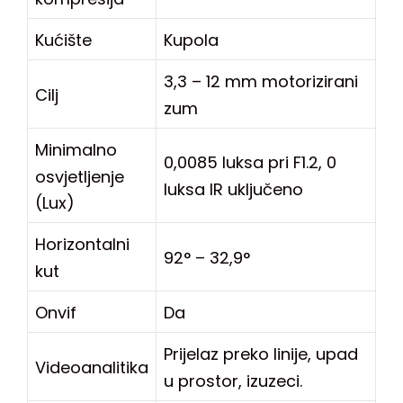
Kućište
Kupola
3,3 – 12 mm motorizirani
Cilj
zum
Minimalno
0,0085 luksa pri F1.2, 0
osvjetljenje
luksa IR uključeno
(Lux)
Horizontalni
92° – 32,9°
kut
Onvif
Da
Prijelaz preko linije, upad
Videoanalitika
u prostor, izuzeci.