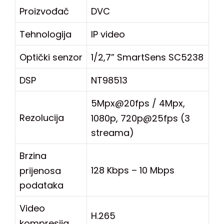
Proizvođač
DVC
Tehnologija
IP video
Optički senzor
1/2,7” SmartSens SC5238
DSP
NT98513
5Mpx@20fps / 4Mpx,
Rezolucija
1080p, 720p@25fps (3
streama)
Brzina
128 Kbps – 10 Mbps
prijenosa
podataka
Video
H.265
kompresija