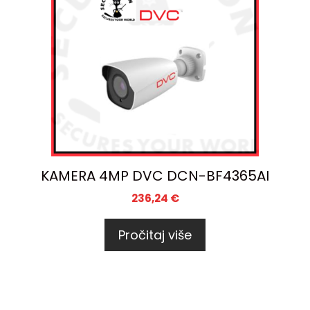
KAMERA 4MP DVC DCN-BF4365AI
236,24
€
Pročitaj više