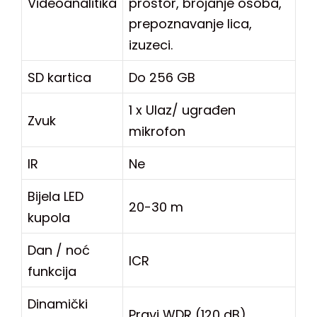
prostor, brojanje osoba,
Videoanalitika
prepoznavanje lica,
izuzeci.
SD kartica
Do 256 GB
1 x Ulaz/ ugrađen
Zvuk
mikrofon
IR
Ne
Bijela LED
20-30 m
kupola
Dan / noć
ICR
funkcija
Dinamički
Pravi WDR (120 dB)