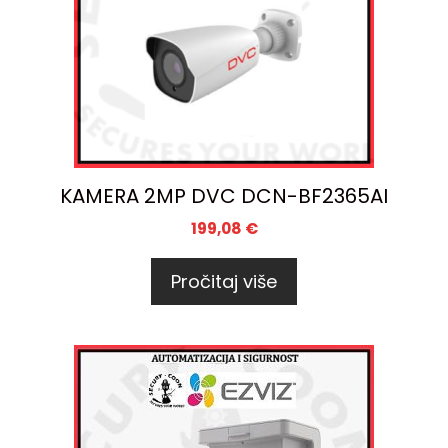
KAMERA 2MP DVC DCN-BF2365AI
199,08
€
Pročitaj više