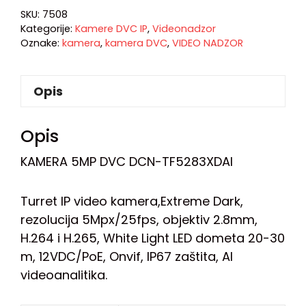
SKU:
7508
Kategorije:
Kamere DVC IP
,
Videonadzor
Oznake:
kamera
,
kamera DVC
,
VIDEO NADZOR
Opis
Opis
KAMERA 5MP DVC DCN-TF5283XDAI
Turret IP video kamera,Extreme Dark,
rezolucija 5Mpx/25fps, objektiv 2.8mm,
H.264 i H.265, White Light LED dometa 20-30
m, 12VDC/PoE, Onvif, IP67 zaštita, AI
videoanalitika.