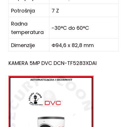
Potrošnja
7 Z
Radna
-30°C do 60°C
temperatura
Dimenzije
Φ94,6 x 82,8 mm
KAMERA 5MP DVC DCN-TF5283XDAI