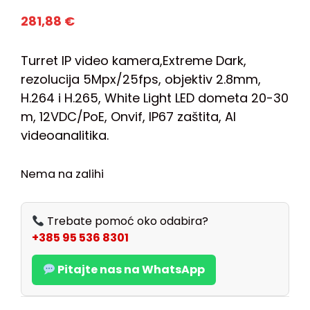
281,88
€
Turret IP video kamera,Extreme Dark,
rezolucija 5Mpx/25fps, objektiv 2.8mm,
H.264 i H.265, White Light LED dometa 20-30
m, 12VDC/PoE, Onvif, IP67 zaštita, AI
videoanalitika.
Nema na zalihi
Trebate pomoć oko odabira?
+385 95 536 8301
Pitajte nas na WhatsApp