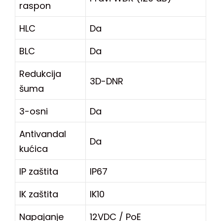
raspon
HLC
Da
BLC
Da
Redukcija
3D-DNR
šuma
3-osni
Da
Antivandal
Da
kućica
IP zaštita
IP67
IK zaštita
IK10
Napajanje
12VDC / PoE