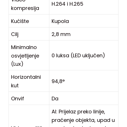
H.264 i H.265
kompresija
Kućište
Kupola
Cilj
2,8 mm
Minimalno
0 luksa (LED uključen)
osvjetljenje
(Lux)
Horizontalni
94,8°
kut
Onvif
Da
AI: Prijelaz preko linije,
praćenje objekta, upad u