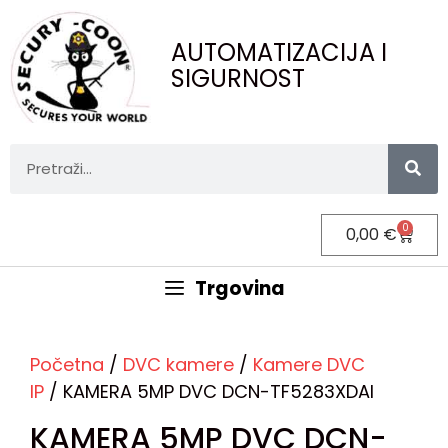
AUTOMATIZACIJA I
SIGURNOST
0
0,00
€
Trgovina
Početna
/
DVC kamere
/
Kamere DVC
IP
/ KAMERA 5MP DVC DCN-TF5283XDAI
KAMERA 5MP DVC DCN-