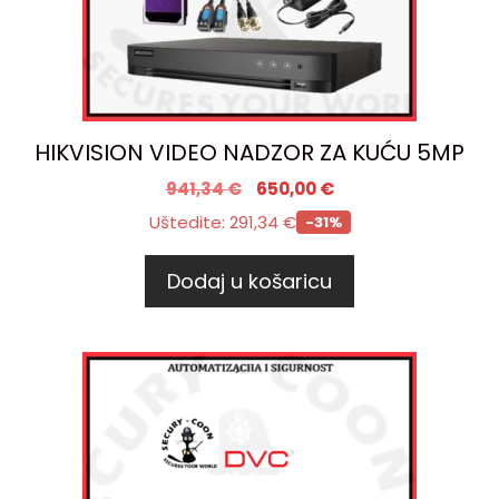
HIKVISION VIDEO NADZOR ZA KUĆU 5MP
941,34
€
650,00
€
Uštedite:
291,34
€
-31%
Dodaj u košaricu