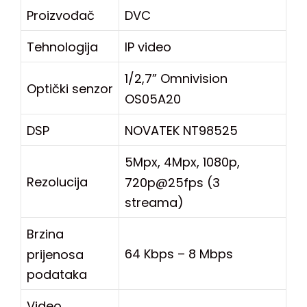
Proizvođač
DVC
Tehnologija
IP video
1/2,7” Omnivision
Optički senzor
OS05A20
DSP
NOVATEK NT98525
5Mpx, 4Mpx, 1080p,
Rezolucija
720p@25fps (3
streama)
Brzina
64 Kbps – 8 Mbps
prijenosa
podataka
Video