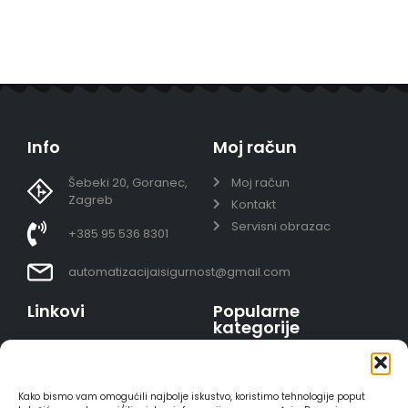
Info
Moj račun
Šebeki 20, Goranec,
Moj račun
Zagreb
Kontakt
Servisni obrazac
+385 95 536 8301
automatizacijaisigurnost@gmail.com
Linkovi
Popularne
kategorije
Uvjeti prodaje
Video nadzor - kompleti
Polica privatnosti
Portafoni
Sigurno plaćanje
Kako bismo vam omogućili najbolje iskustvo, koristimo tehnologije poput
AJAX alarmi
karticama