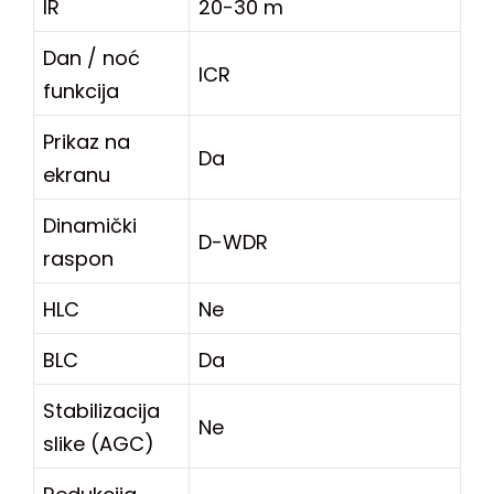
IR
20-30 m
Dan / noć
ICR
funkcija
Prikaz na
Da
ekranu
Dinamički
D-WDR
raspon
HLC
Ne
BLC
Da
Stabilizacija
Ne
slike (AGC)