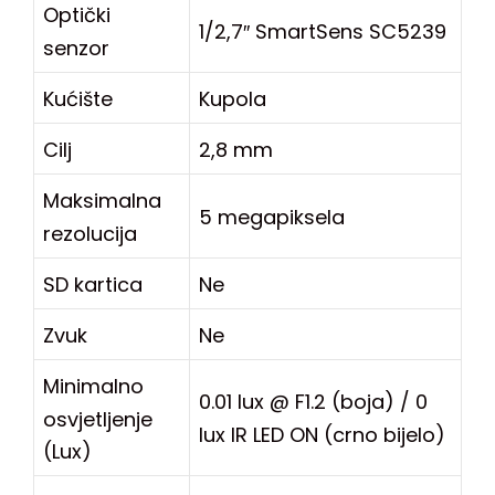
Optički
1/2,7″ SmartSens SC5239
senzor
Kućište
Kupola
Cilj
2,8 mm
Maksimalna
5 megapiksela
rezolucija
SD kartica
Ne
Zvuk
Ne
Minimalno
0.01 lux @ F1.2 (boja) / 0
osvjetljenje
lux IR LED ON (crno bijelo)
(Lux)