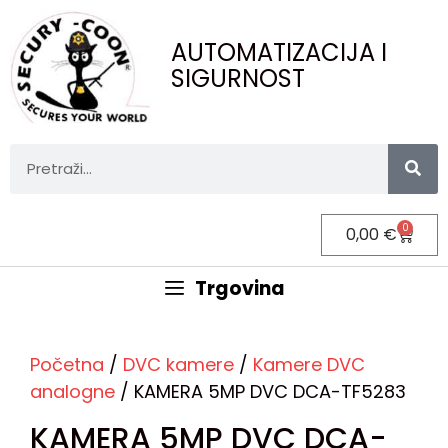
AUTOMATIZACIJA I
SIGURNOST
0
0,00
€
Trgovina
Početna
/
DVC kamere
/
Kamere DVC
analogne
/ KAMERA 5MP DVC DCA-TF5283
KAMERA 5MP DVC DCA-