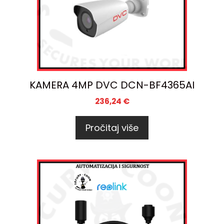
KAMERA 4MP DVC DCN-BF4365AI
236,24
€
Pročitaj više