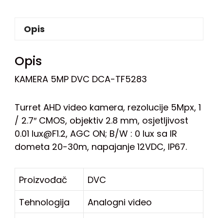
Opis
Opis
KAMERA 5MP DVC DCA-TF5283
Turret AHD video kamera, rezolucije 5Mpx, 1
/ 2.7″ CMOS, objektiv 2.8 mm, osjetljivost
0.01 lux@F1.2, AGC ON; B/W : 0 lux sa IR
dometa 20-30m, napajanje 12VDC, IP67.
Proizvođač
DVC
Tehnologija
Analogni video