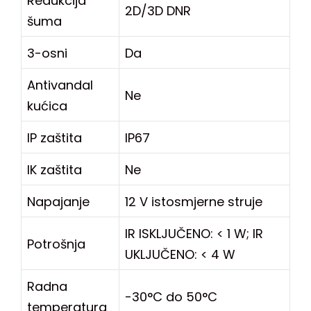
Redukcija
2D/3D DNR
šuma
3-osni
Da
Antivandal
Ne
kućica
IP zaštita
IP67
IK zaštita
Ne
Napajanje
12 V istosmjerne struje
IR ISKLJUČENO: < 1 W; IR
Potrošnja
UKLJUČENO: < 4 W
Radna
-30°C do 50°C
temperatura