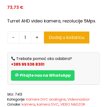
73,73
€
Turret AHD video kamera, rezolucije 5Mpx.
-
+
Dodaj u košaricu
Trebate pomoć oko odabira?
+385 95 536 8301
Pitajte nas na WhatsApp
SKU:
7413
Kategorije:
Kamere DVC analogne
,
Videonadzor
Oznake:
kamera
,
kamera DVC
,
VIDEO NADZOR