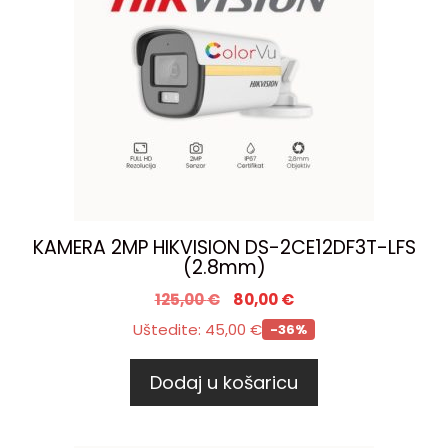
KAMERA 2MP HIKVISION DS-2CE12DF3T-LFS
(2.8mm)
125,00
€
80,00
€
Uštedite:
45,00
€
-36%
Dodaj u košaricu