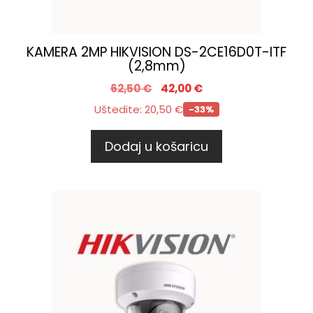
KAMERA 2MP HIKVISION DS-2CE16D0T-ITF
(2,8mm)
62,50
€
42,00
€
Uštedite:
20,50
€
-33%
Dodaj u košaricu