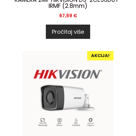
IRMF (2.8mm)
67,69
€
Pročitaj više
AKCIJA!