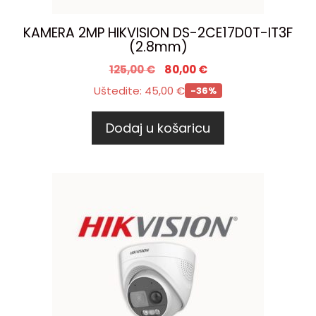
KAMERA 2MP HIKVISION DS-2CE17D0T-IT3F
(2.8mm)
125,00
€
80,00
€
Uštedite:
45,00
€
-36%
Dodaj u košaricu