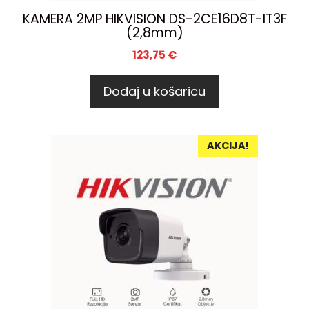
KAMERA 2MP HIKVISION DS-2CE16D8T-IT3F
(2,8mm)
123,75
€
Dodaj u košaricu
AKCIJA!