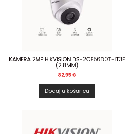
KAMERA 2MP HIKVISION DS-2CE56D0T-IT3F
(2.8MM)
82,95
€
Dodaj u košaricu