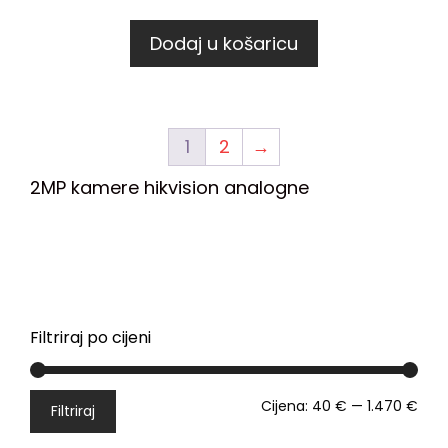
Dodaj u košaricu
1
2
→
2MP kamere hikvision analogne
Filtriraj po cijeni
Cijena:
40 €
—
1.470 €
Filtriraj