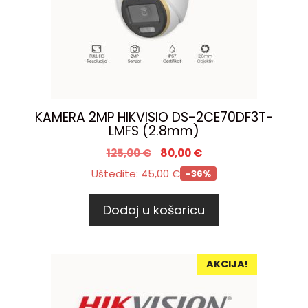
KAMERA 2MP HIKVISIO DS-2CE70DF3T-
LMFS (2.8mm)
125,00
€
80,00
€
Uštedite:
45,00
€
-36%
Dodaj u košaricu
AKCIJA!