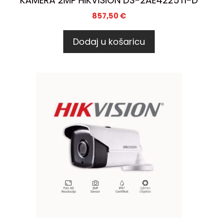
KAMERA 2MP HIKVISION DS-2AE4225TI-D
857,50
€
Dodaj u košaricu