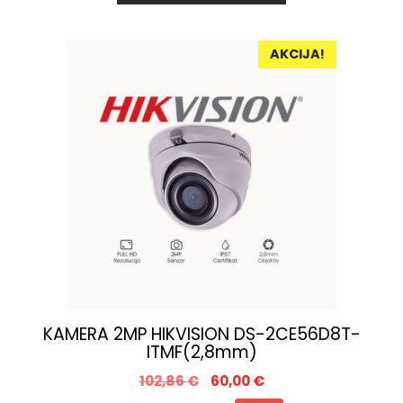
AKCIJA!
KAMERA 2MP HIKVISION DS-2CE56D8T-
ITMF(2,8mm)
102,86
€
60,00
€