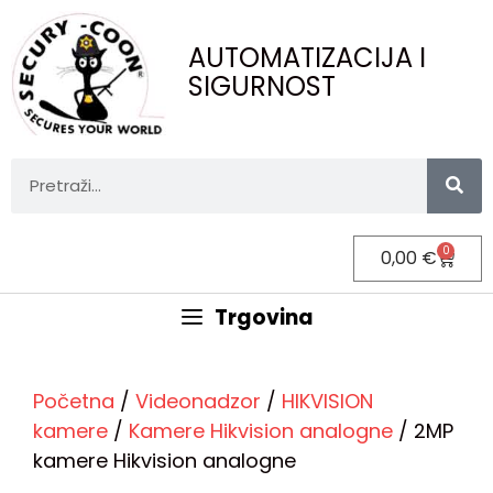
AUTOMATIZACIJA I
SIGURNOST
0
0,00
€
Trgovina
Početna
/
Videonadzor
/
HIKVISION
kamere
/
Kamere Hikvision analogne
/ 2MP
kamere Hikvision analogne