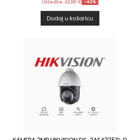
Uštedite:
42,86
€
-42%
Dodaj u košaricu