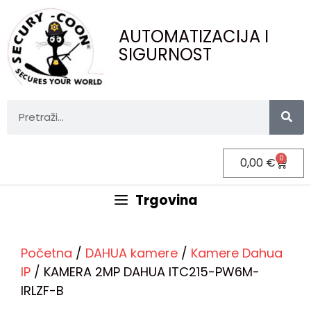
AUTOMATIZACIJA I
SIGURNOST
0
0,00
€
Trgovina
Početna
/
DAHUA kamere
/
Kamere Dahua
IP
/ KAMERA 2MP DAHUA ITC215-PW6M-
IRLZF-B