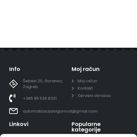
Info
Moj račun
Šebeki 20, Goranec,
Moj račun
Zagreb
Kontakt
Servisni obrazac
+385 95 536 8301
automatizacijaisigurnost@gmail.com
Linkovi
Popularne
kategorije
Uvjeti prodaje