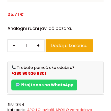
25,71
€
Analogni ručni javljač požara.
-
+
Dodaj u košaricu
Trebate pomoć oko odabira?
+385 95 536 8301
Pitajte nas na WhatsApp
SKU:
13164
Kategorije:
APOLLO javljači
,
APOLLO vatrodojava