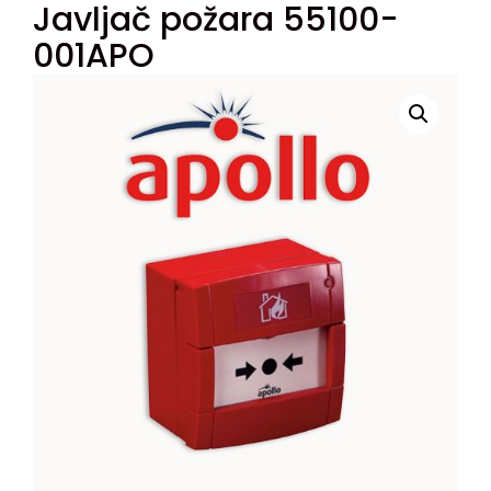
Javljač požara 55100-
001APO