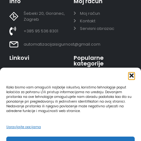
Info
Moj račun
Šebeki 20, Goranec,
Moj račun
Zagreb
Kontakt
Servisni obrazac
+385 95 536 8301
automatizacijaisigurnost@gmail.com
Linkovi
Popularne
kategorije
Uvjeti prodaje
Video nadzor - kompleti
Polica privatnosti
Portafoni
Sigurno plaćanje
Kako bismo vam omogućili najbolje iskustvo, koristimo tehnologije poput
AJAX alarmi
karticama
kolačića za pohranu i/ili pristup informacijama na uređaju. Davanjem
pristanka na ove tehnologije omogućujete nam obradu podataka kao što su
HIKVISION portafoni
Dostava
ponašanje pri pregledavanju ili jedinstveni identifikatori na ovoj stranici.
REOLINK kamere
Načini plaćanja
Nedavanje pristanka ili njegovo povlačenje može negativno utjecati na
određene funkcije i mogućnosti web stranice.
DVC portafoni
Raskid ugovora
Upravljajte opcijama