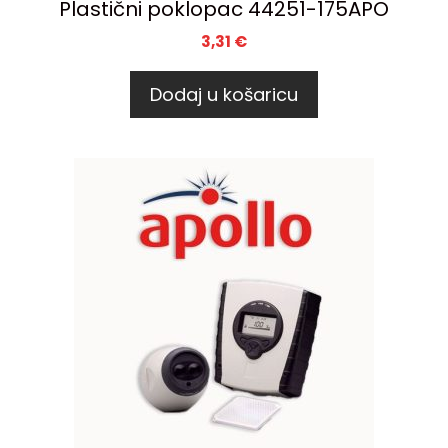
Plastični poklopac 44251-175APO
3,31
€
Dodaj u košaricu