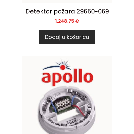
Detektor požara 29650-069
1.248,75
€
Dodaj u košaricu