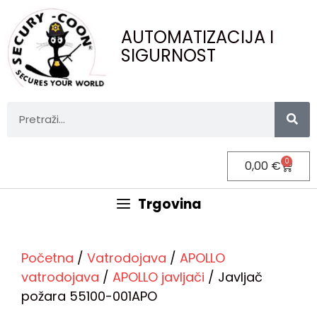
AUTOMATIZACIJA I
SIGURNOST
0
0,00
€
Trgovina
Početna
/
Vatrodojava
/
APOLLO
vatrodojava
/
APOLLO javljači
/ Javljač
požara 55100-001APO