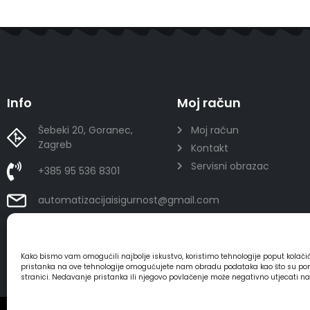
Info
Moj račun
Šebeki 20, Goranec,
Moj račun
Zagreb
Kontakt
Servisni obrazac
+385 95 536 8301
automatizacijaisigurnost@gmail.com
Kako bismo vam omogućili najbolje iskustvo, koristimo tehnologije poput kolač
pristanka na ove tehnologije omogućujete nam obradu podataka kao što su ponaša
stranici. Nedavanje pristanka ili njegovo povlačenje može negativno utjecati n