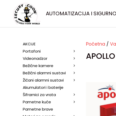
AUTOMATIZACIJA I SIGURN
Početna
/
Va
AKCIJE
Portafoni
APOLLO 
Videonadzor
Bežične kamere
Bežični alarmni sustavi
Žičani alarmni sustavi
Akumulatori i baterije
Šifrarnici za vrata
Pametne kuće
Pametne brave