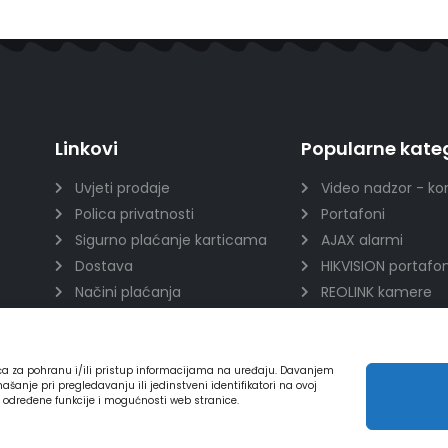
Linkovi
Popularne kateg
Uvjeti prodaje
Video nadzor - ko
Polica privatnosti
Portafoni
Sigurno plaćanje karticama
AJAX alarmi
Dostava
HIKVISION portafon
Načini plaćanja
REOLINK kamere
Raskid ugovora
DVC portafoni
ića za pohranu i/ili pristup informacijama na uređaju. Davanjem
nje pri pregledavanju ili jedinstveni identifikatori na ovoj
a određene funkcije i mogućnosti web stranice.