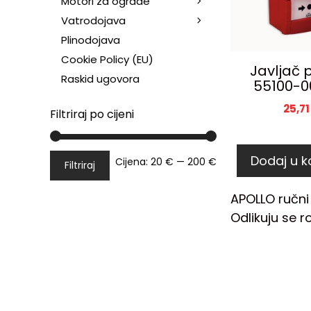
Motori za ograde
Vatrodojava
Plinodojava
Cookie Policy (EU)
Javljač 
Raskid ugovora
55100-0
25,7
Filtriraj po cijeni
Dodaj u k
Cijena:
20 €
—
200 €
Filtriraj
APOLLO ručni
Odlikuju se 