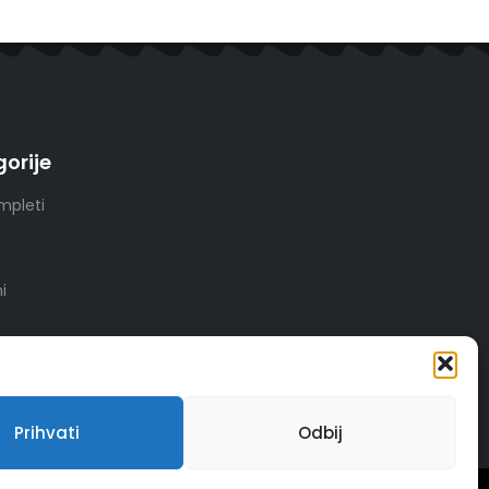
orije
mpleti
i
Prihvati
Odbij