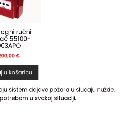
ogni ručni
jač 55100-
003APO
200,00
€
j u košaricu
aju sistem dojave požara u slučaju nužde.
otrebom u svakoj situaciji.