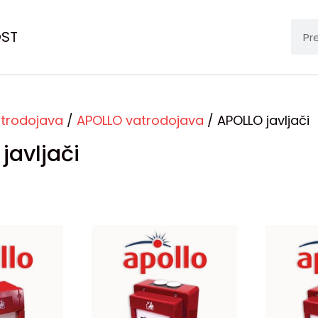
OST
trodojava
/
APOLLO vatrodojava
/ APOLLO javljači
javljači