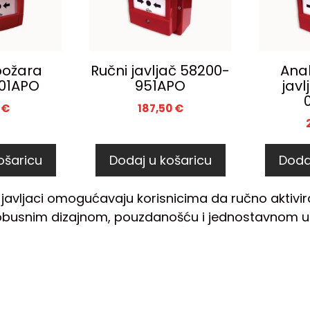
požara
Ručni javljač 58200-
Anal
01APO
951APO
javl
1
€
187,50
€
ošaricu
Dodaj u košaricu
Doda
 javljaci omogućavaju korisnicima da ručno aktivir
robusnim dizajnom, pouzdanošću i jednostavnom up