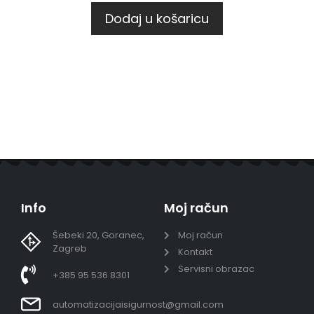
Dodaj u košaricu
Info
Moj račun
Šebeki 20, Goranec,
Moj račun
Zagreb
Kontakt
Servisni obrazac
+385 95 536 8301
automatizacijaisigurnost@gmail.com