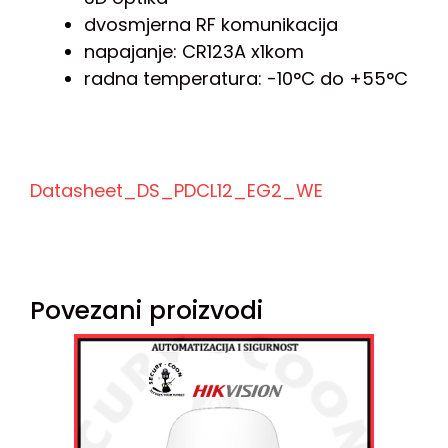
dvosmjerna RF komunikacija
napajanje: CR123A x1kom
radna temperatura: -10°C do +55°C
Datasheet_DS_PDCL12_EG2_WE
Povezani proizvodi