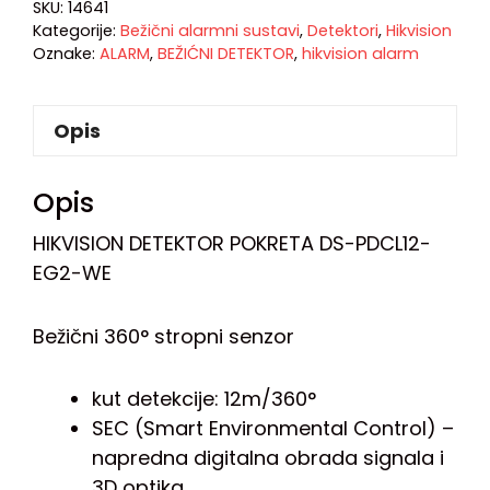
SKU:
14641
Kategorije:
Bežični alarmni sustavi
,
Detektori
,
Hikvision
Oznake:
ALARM
,
BEŽIĆNI DETEKTOR
,
hikvision alarm
Opis
Opis
HIKVISION DETEKTOR POKRETA DS-PDCL12-
EG2-WE
Bežični 360° stropni senzor
kut detekcije: 12m/360°
SEC (Smart Environmental Control) –
napredna digitalna obrada signala i
3D optika