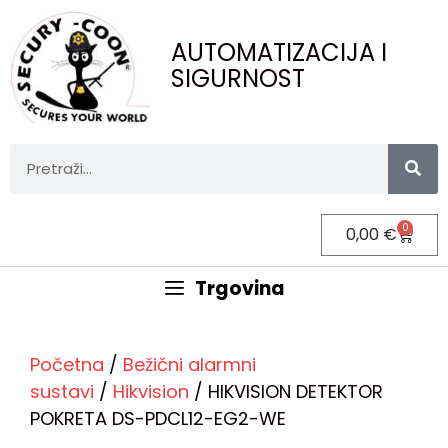
AUTOMATIZACIJA I
SIGURNOST
0
0,00
€
Trgovina
Početna
/
Bežični alarmni
sustavi
/
Hikvision
/ HIKVISION DETEKTOR
POKRETA DS-PDCL12-EG2-WE