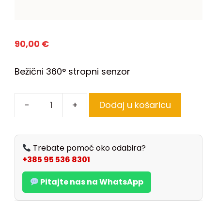
90,00
€
Bežični 360° stropni senzor
-
+
Dodaj u košaricu
Trebate pomoć oko odabira?
+385 95 536 8301
Pitajte nas na WhatsApp