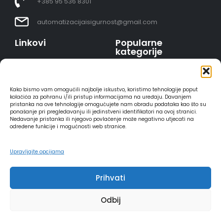
+385 95 536 8301
automatizacijaisigurnost@gmail.com
Linkovi
Popularne
kategorije
Uvjeti prodaje
Video nadzor - kompleti
Polica privatnosti
Portafoni
Sigurno plaćanje
Kako bismo vam omogućili najbolje iskustvo, koristimo tehnologije poput
AJAX alarmi
karticama
kolačića za pohranu i/ili pristup informacijama na uređaju. Davanjem
pristanka na ove tehnologije omogućujete nam obradu podataka kao što su
HIKVISION portafoni
Dostava
ponašanje pri pregledavanju ili jedinstveni identifikatori na ovoj stranici.
REOLINK kamere
Načini plaćanja
Nedavanje pristanka ili njegovo povlačenje može negativno utjecati na
određene funkcije i mogućnosti web stranice.
DVC portafoni
Raskid ugovora
Upravljajte opcijama
Prihvati
2025 - Automatizacija i sigurnost
Odbij