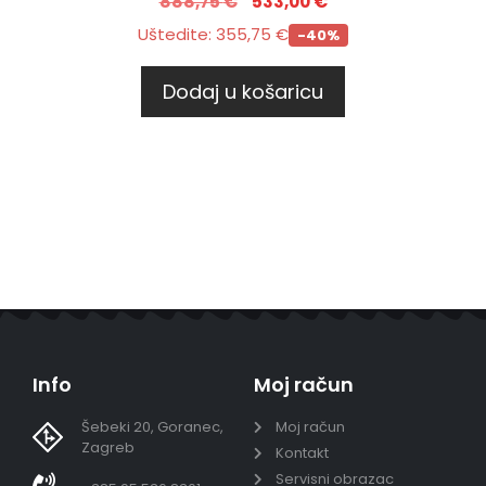
888,75
€
533,00
€
Uštedite:
355,75
€
-40%
Dodaj u košaricu
Info
Moj račun
Šebeki 20, Goranec,
Moj račun
Zagreb
Kontakt
Servisni obrazac