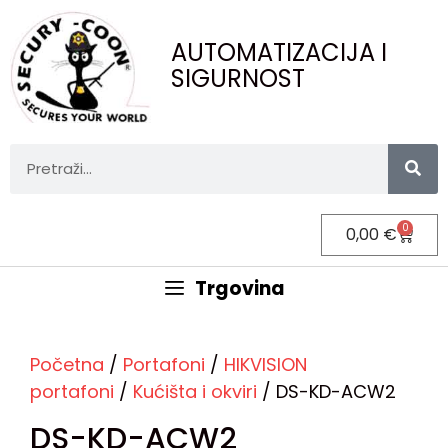
AUTOMATIZACIJA I
SIGURNOST
0
0,00
€
Trgovina
Početna
/
Portafoni
/
HIKVISION
portafoni
/
Kućišta i okviri
/ DS-KD-ACW2
DS-KD-ACW2