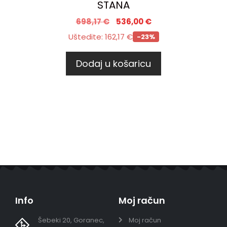
STANA
698,17
€
536,00
€
Uštedite:
162,17
€
-23%
Dodaj u košaricu
Info
Moj račun
Šebeki 20, Goranec,
Moj račun