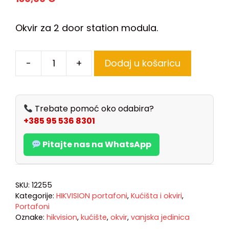
Okvir za 2 door station modula.
-
+
Dodaj u košaricu
Trebate pomoć oko odabira?
+385 95 536 8301
Pitajte nas na WhatsApp
SKU:
12255
Kategorije:
HIKVISION portafoni
,
Kućišta i okviri
,
Portafoni
Oznake:
hikvision
,
kućište
,
okvir
,
vanjska jedinica