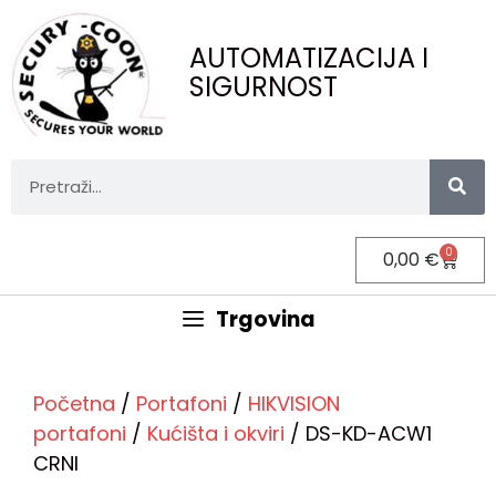
AUTOMATIZACIJA I
SIGURNOST
0
0,00
€
Trgovina
Početna
/
Portafoni
/
HIKVISION
portafoni
/
Kućišta i okviri
/ DS-KD-ACW1
CRNI