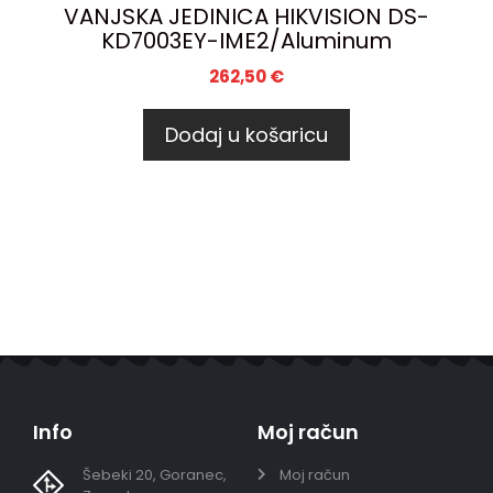
VANJSKA JEDINICA HIKVISION DS-
KD7003EY-IME2/Aluminum
262,50
€
Dodaj u košaricu
Info
Moj račun
Šebeki 20, Goranec,
Moj račun