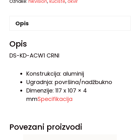
Oznake:
hikvision
,
kućište
,
okvir
Opis
Opis
DS-KD-ACW1 CRNI
Konstrukcija: aluminij
Ugradnja: površina/nadžbukno
Dimenzije: 117 x 107 × 4
mm
Specifikacija
Povezani proizvodi