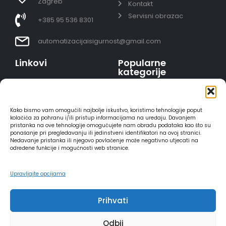
Zagreb
Kontakt
Servisni obrazac
+385 95 536 8301
automatizacijaisigurnost@gmail.com
Linkovi
Popularne
kategorije
Uvjeti prodaje
Video nadzor - kompleti
Polica privatnosti
Portafoni
Sigurno plaćanje
Kako bismo vam omogućili najbolje iskustvo, koristimo tehnologije poput
AJAX alarmi
karticama
kolačića za pohranu i/ili pristup informacijama na uređaju. Davanjem
pristanka na ove tehnologije omogućujete nam obradu podataka kao što su
HIKVISION portafoni
Dostava
ponašanje pri pregledavanju ili jedinstveni identifikatori na ovoj stranici.
REOLINK kamere
Načini plaćanja
Nedavanje pristanka ili njegovo povlačenje može negativno utjecati na
određene funkcije i mogućnosti web stranice.
DVC portafoni
Raskid ugovora
Upravljajte opcijama
Prihvati
2025 - Automatizacija i sigurnost
Odbij