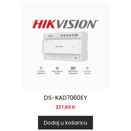
DS-KAD7060EY
237,50
€
Dodaj u košaricu