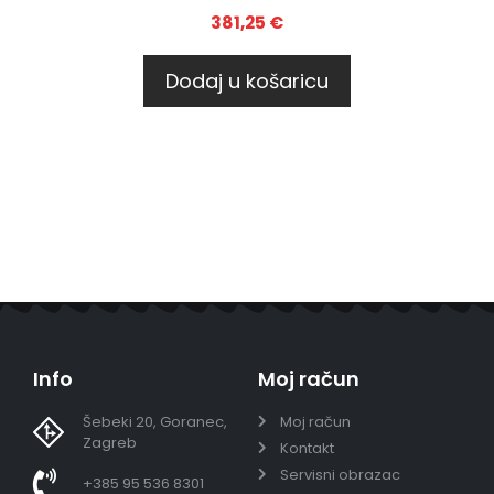
381,25
€
Dodaj u košaricu
Info
Moj račun
Šebeki 20, Goranec,
Moj račun
Zagreb
Kontakt
Servisni obrazac
+385 95 536 8301