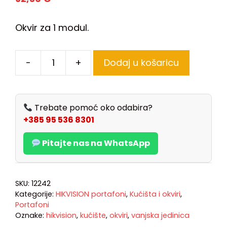
Okvir za 1 modul.
-
+
Dodaj u košaricu
Trebate pomoć oko odabira?
+385 95 536 8301
Pitajte nas na WhatsApp
SKU:
12242
Kategorije:
HIKVISION portafoni
,
Kućišta i okviri
,
Portafoni
Oznake:
hikvision
,
kućište
,
okviri
,
vanjska jedinica