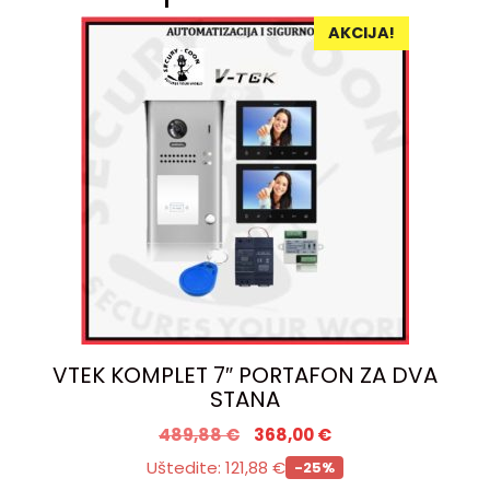
AKCIJA!
VTEK KOMPLET 7″ PORTAFON ZA DVA
STANA
489,88
€
368,00
€
Uštedite:
121,88
€
-25%