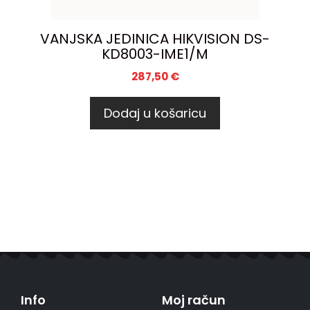
VANJSKA JEDINICA HIKVISION DS-
KD8003-IME1/M
287,50
€
Dodaj u košaricu
Info
Moj račun