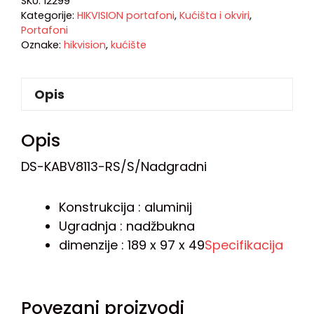
SKU:
12299
Kategorije:
HIKVISION portafoni
,
Kućišta i okviri
,
Portafoni
Oznake:
hikvision
,
kućište
Opis
Opis
DS-KABV8113-RS/S/Nadgradni
Konstrukcija : aluminij
Ugradnja : nadžbukna
dimenzije : 189 x 97 x 49
Specifikacija
Povezani proizvodi