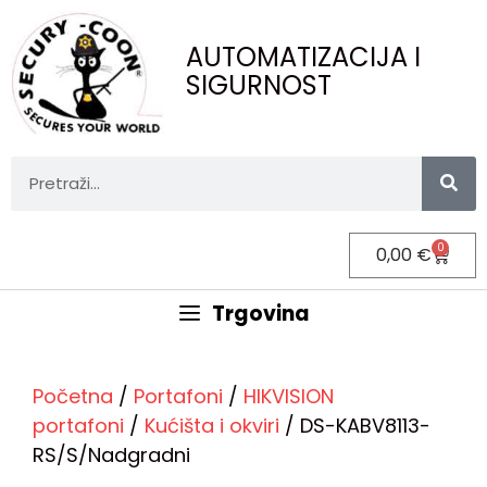
AUTOMATIZACIJA I
SIGURNOST
0
0,00
€
Trgovina
Početna
/
Portafoni
/
HIKVISION
portafoni
/
Kućišta i okviri
/ DS-KABV8113-
RS/S/Nadgradni