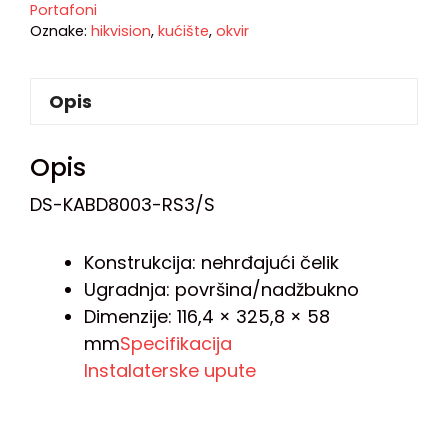
Portafoni
Oznake:
hikvision
,
kućište
,
okvir
Opis
Opis
DS-KABD8003-RS3/S
Konstrukcija: nehrđajući čelik
Ugradnja: površina/nadžbukno
Dimenzije: 116,4 × 325,8 × 58
mm
Specifikacija
Instalaterske upute