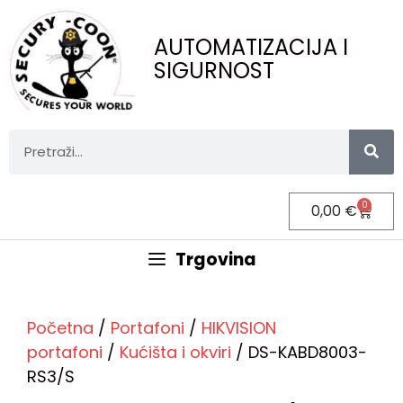
AUTOMATIZACIJA I
SIGURNOST
0
0,00
€
Trgovina
Početna
/
Portafoni
/
HIKVISION
portafoni
/
Kućišta i okviri
/ DS-KABD8003-
RS3/S