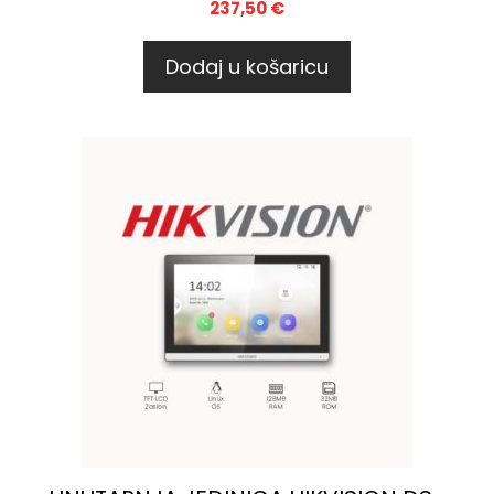
237,50
€
Dodaj u košaricu