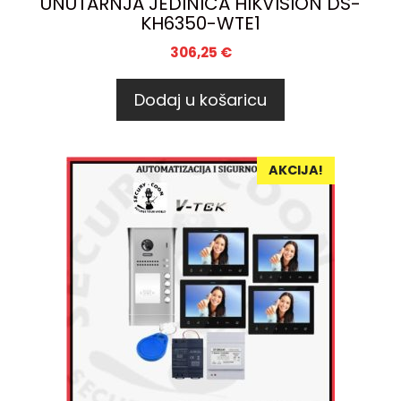
UNUTARNJA JEDINICA HIKVISION DS-
KH6350-WTE1
306,25
€
Dodaj u košaricu
AKCIJA!