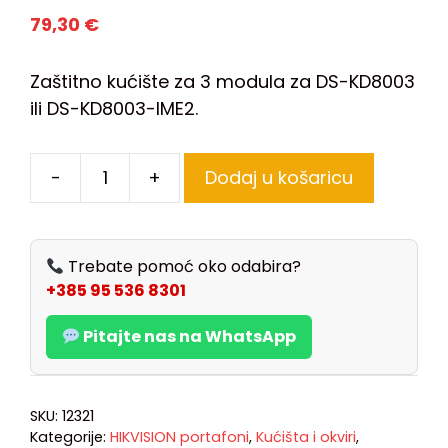
79,30
€
Zaštitno kućište za 3 modula za DS-KD8003
ili DS-KD8003-IME2.
-
+
Dodaj u košaricu
Trebate pomoć oko odabira?
+385 95 536 8301
Pitajte nas na WhatsApp
SKU:
12321
Kategorije:
HIKVISION portafoni
,
Kućišta i okviri
,