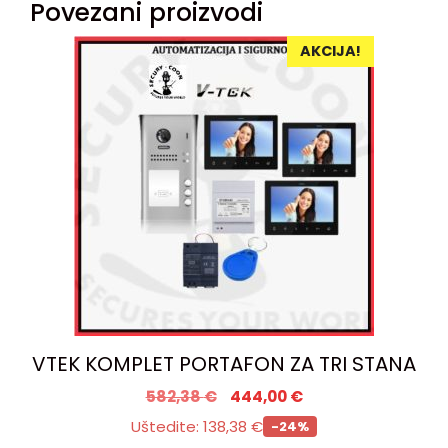
Povezani proizvodi
AKCIJA!
VTEK KOMPLET PORTAFON ZA TRI STANA
582,38
€
444,00
€
Uštedite:
138,38
€
-24%