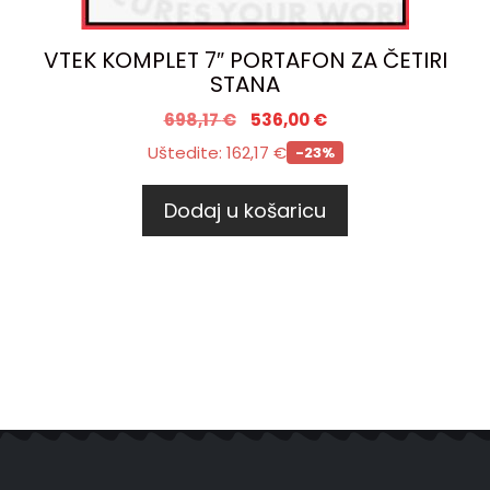
VTEK KOMPLET 7″ PORTAFON ZA ČETIRI
STANA
698,17
€
536,00
€
Uštedite:
162,17
€
-23%
Dodaj u košaricu