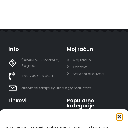
Info
Moj račun
Šebeki 20, Goranec,
Moj račun
Zagreb
Kontakt
Servisni obrazac
+385 95 536 8301
automatizacijaisigurnost@gmail.com
Linkovi
Popularne
kategorije
Uvjeti prodaje
Video nadzor - kompleti
Polica privatnosti
Portafoni
Sigurno plaćanje
Kako bismo vam omogućili najbolje iskustvo, koristimo tehnologije poput