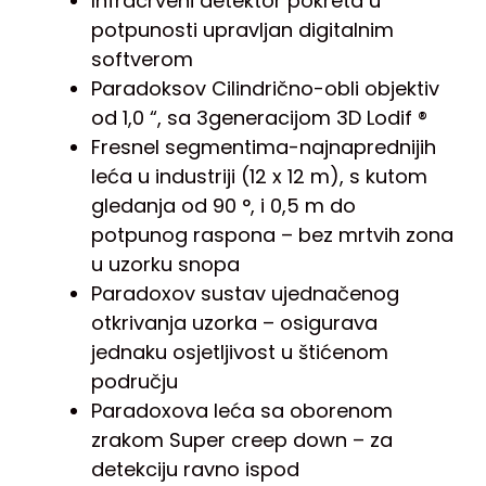
Infracrveni detektor pokreta u
potpunosti upravljan digitalnim
softverom
Paradoksov Cilindrično-obli objektiv
od 1,0 “, sa 3generacijom 3D Lodif ®
Fresnel segmentima-najnaprednijih
leća u industriji (12 x 12 m), s kutom
gledanja od 90 °, i 0,5 m do
potpunog raspona – bez mrtvih zona
u uzorku snopa
Paradoxov sustav ujednačenog
otkrivanja uzorka – osigurava
jednaku osjetljivost u štićenom
području
Paradoxova leća sa oborenom
zrakom Super creep down – za
detekciju ravno ispod