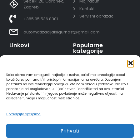
Šebeki 20, Goranec,
Moj račun
Zagreb
Kontakt
Servisni obrazac
+385 95 536 8301
automatizacijaisigurnost@gmail.com
Linkovi
Popularne
kategorije
Uvjeti prodaje
Video nadzor - kompleti
Polica privatnosti
Portafoni
Sigurno plaćanje
Kako bismo vam omogućili najbolje iskustvo, koristimo tehnologije poput
AJAX alarmi
karticama
kolačića za pohranu i/ili pristup informacijama na uređaju. Davanjem
pristanka na ove tehnologije omogućujete nam obradu podataka kao što su
HIKVISION portafoni
Dostava
ponašanje pri pregledavanju ili jedinstveni identifikatori na ovoj stranici.
REOLINK kamere
Načini plaćanja
Nedavanje pristanka ili njegovo povlačenje može negativno utjecati na
određene funkcije i mogućnosti web stranice.
DVC portafoni
Raskid ugovora
Upravljajte opcijama
Prihvati
2025 - Automatizacija i sigurnost