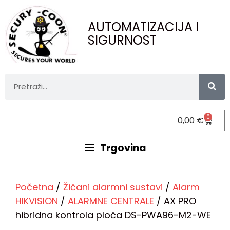
AUTOMATIZACIJA I
SIGURNOST
0
0,00
€
Trgovina
Početna
/
Žičani alarmni sustavi
/
Alarm
HIKVISION
/
ALARMNE CENTRALE
/ AX PRO
hibridna kontrola ploča DS-PWA96-M2-WE