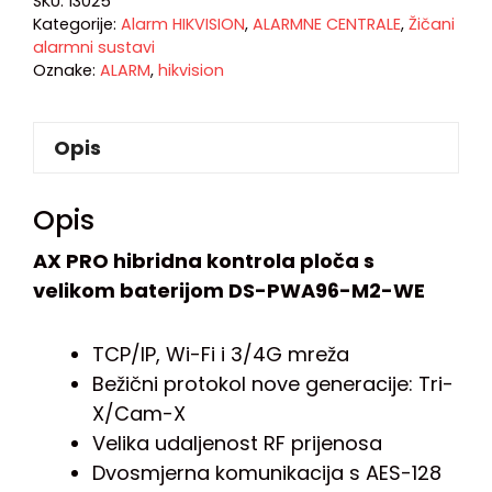
SKU:
13025
Kategorije:
Alarm HIKVISION
,
ALARMNE CENTRALE
,
Žičani
alarmni sustavi
Oznake:
ALARM
,
hikvision
Opis
Opis
AX PRO hibridna kontrola ploča s
velikom baterijom DS-PWA96-M2-WE
TCP/IP, Wi-Fi i 3/4G mreža
Bežični protokol nove generacije: Tri-
X/Cam-X
Velika udaljenost RF prijenosa
Dvosmjerna komunikacija s AES-128