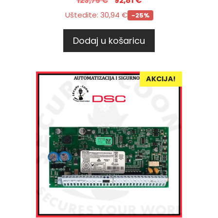
123,75
€
92,81
€
Uštedite:
30,94
€
-25%
Dodaj u košaricu
AKCIJA!