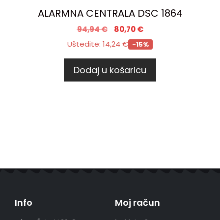
ALARMNA CENTRALA DSC 1864
94,94
€
80,70
€
Uštedite:
14,24
€
-15%
Dodaj u košaricu
Info
Moj račun