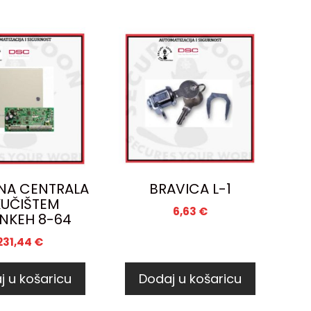
NA CENTRALA
BRAVICA L-1
KUČIŠTEM
6,63
€
NKEH 8-64
231,44
€
j u košaricu
Dodaj u košaricu