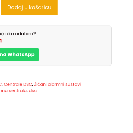
Dodaj u košaricu
ć oko odabira?
1
s na WhatsApp
C
,
Centrale DSC
,
Žičani alarmni sustavi
mna sentrala
,
dsc