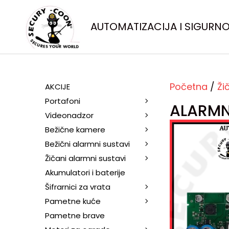
AUTOMATIZACIJA I SIGURN
Početna
/
Ži
AKCIJE
Portafoni
ALARMN
Videonadzor
Bežične kamere
Bežični alarmni sustavi
Žičani alarmni sustavi
Akumulatori i baterije
Šifrarnici za vrata
Pametne kuće
Pametne brave