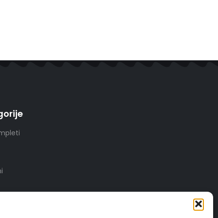
orije
mpleti
i