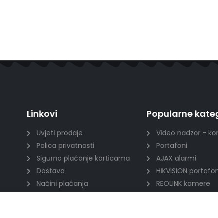
Linkovi
Popularne kateg
Uvjeti prodaje
Video nadzor - ko
Polica privatnosti
Portafoni
Sigurno plaćanje karticama
AJAX alarmi
Dostava
HIKVISION portafon
Načini plaćanja
REOLINK kamere
Raskid ugovora
DVC portafoni