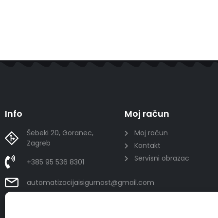
Info
Moj račun
Šebeki 20, Goranec,
Moj račun
Zagreb
Kontakt
Servisni obrazac
+385 95 536 8301
automatizacijaisigurnost@gmail.com