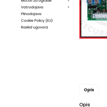
Motori za ograde
Vatrodojava
Plinodojava
Cookie Policy (EU)
Raskid ugovora
Opis
Opis