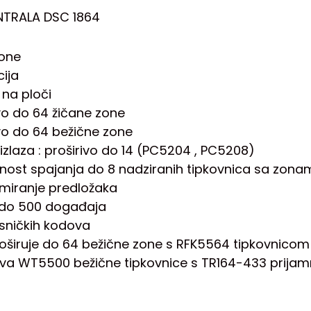
TRALA DSC 1864
one
cija
 na ploči
ivo do 64 žičane zone
ivo do 64 bežične zone
izlaza : proširivo do 14 (PC5204 , PC5208)
ost spajanja do 8 nadziranih tipkovnica sa zona
miranje predložaka
 do 500 događaja
isničkih kodova
roširuje do 64 bežične zone s RFK5564 tipkovnicom
va WT5500 bežične tipkovnice s TR164-433 prija