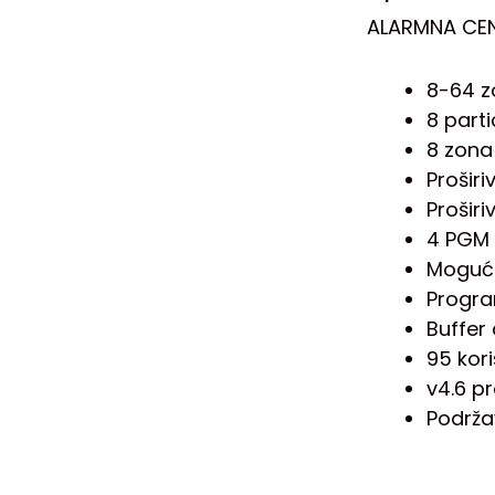
ALARMNA CEN
8-64 z
8 parti
8 zona
Prošir
Prošir
4 PGM 
Mogućn
Progra
Buffer
95 kor
v4.6 p
Podrža