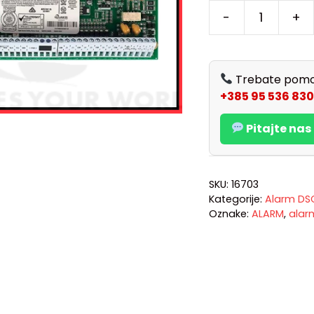
-
+
Trebate pomo
+385 95 536 830
Pitajte na
SKU:
16703
Kategorije:
Alarm DS
Oznake:
ALARM
,
alar