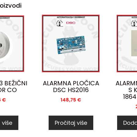
oizvodi
 BEŽIČNI
ALARMNA PLOČICA
ALARM
OR CO
DSC HS2016
S 
1864
5
€
148,75
€
 više
Pročitaj više
Doda