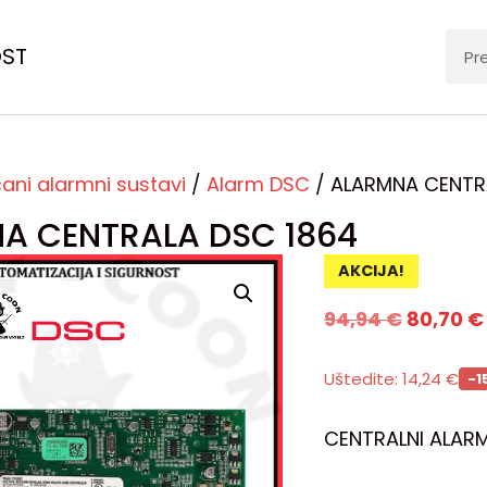
OST
čani alarmni sustavi
/
Alarm DSC
/ ALARMNA CENTR
A CENTRALA DSC 1864
AKCIJA!
94,94
€
80,70
€
Uštedite:
14,24
€
-1
CENTRALNI ALARM