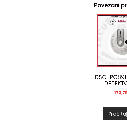
Povezani pr
DSC-PG8913
DETEKT
173,7
Pročitaj