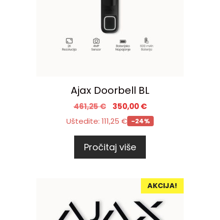
Ajax Doorbell BL
461,25
€
350,00
€
Uštedite:
111,25
€
-24%
Pročitaj više
AKCIJA!