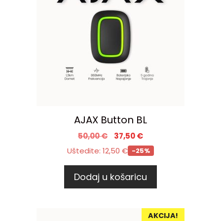
AJAX Button BL
50,00
€
37,50
€
Uštedite:
12,50
€
-25%
Dodaj u košaricu
AKCIJA!