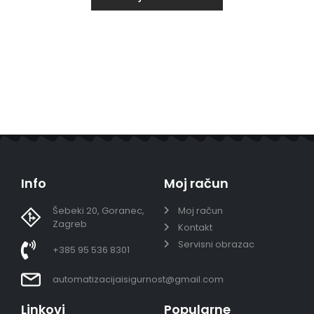
Info
Moj račun
Šebeki 20, Goranec,
Moj račun
Zagreb
Kontakt
Servisni obrazac
+385 95 536 8301
automatizacijaisigurnost@gmail.com
Linkovi
Popularne