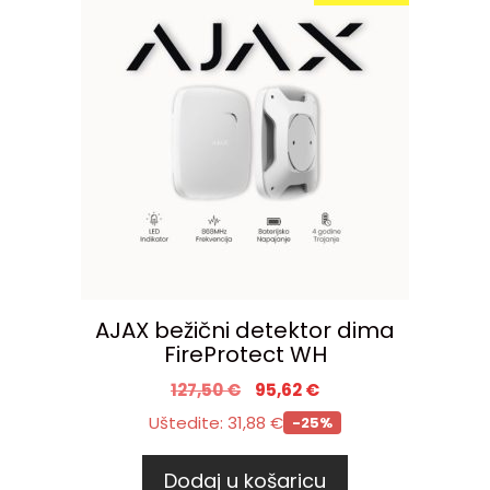
AJAX bežični detektor dima
FireProtect WH
127,50
€
95,62
€
Uštedite:
31,88
€
-25%
Dodaj u košaricu