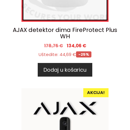
AJAX detektor dima FireProtect Plus
WH
178,75
€
134,06
€
Uštedite:
44,69
€
-25%
Dodaj u košaricu
AKCIJA!