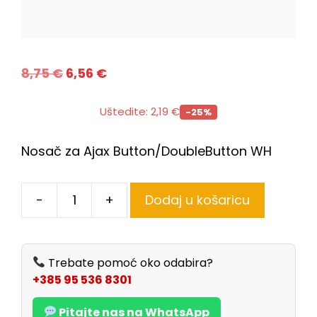
8,75
€
6,56
€
Uštedite:
2,19
€
-25%
Nosač za Ajax Button/DoubleButton WH
-
+
Dodaj u košaricu
Trebate pomoć oko odabira?
+385 95 536 8301
Pitajte nas na WhatsApp