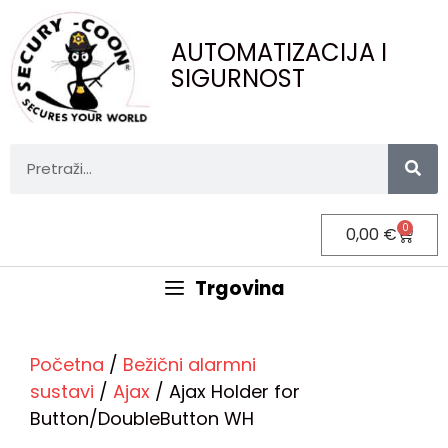
AUTOMATIZACIJA I
SIGURNOST
0
0,00
€
Trgovina
Početna
/
Bežični alarmni
sustavi
/
Ajax
/ Ajax Holder for
Button/DoubleButton WH