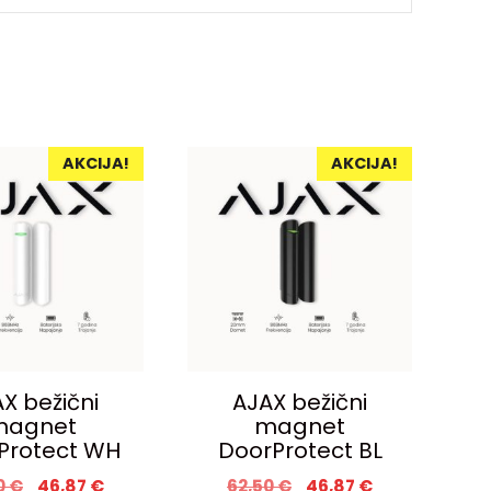
AKCIJA!
AKCIJA!
X bežični
AJAX bežični
magnet
magnet
Protect WH
DoorProtect BL
0
€
46,87
€
62,50
€
46,87
€