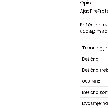
Opis
Ajax FirePro
Bežični dete
85dB@1m sa Z
Tehnologija
Bežična
Bežična fre
868 MHz
Bežična kom
Dvosmjerna