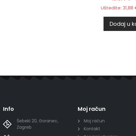
Uštedite:
31,88
Dodaj u k
Info
Moj račun
Šebeki 20, Goranec,
Moj račun
Zagreb
Kontakt