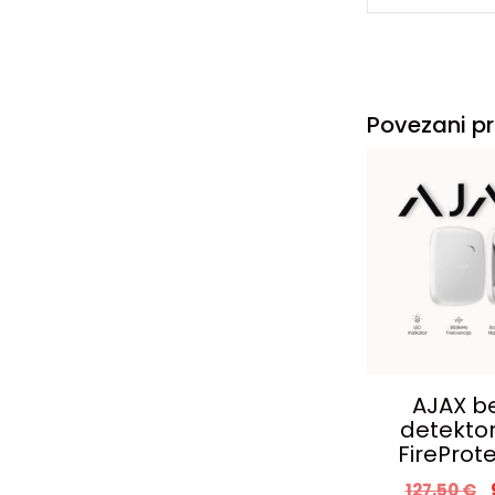
Povezani pr
AJAX be
detekto
FireProt
127,50
€