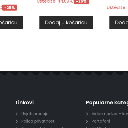
Uštedite:
44,69
€
-25%
€
Uštedite:
-25%
ošaricu
Dodaj u košaricu
Doda
Linkovi
Popularne kateg
Uvjeti prodaje
Video nadzor - ko
Polica privatnosti
Portafoni