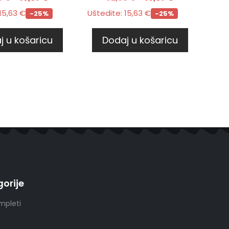
15,63
€
Uštedite:
15,63
€
-25%
-25%
j u košaricu
Dodaj u košaricu
orije
mpleti