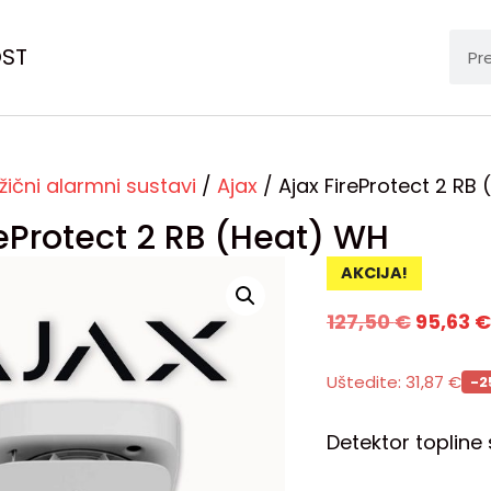
OST
žični alarmni sustavi
/
Ajax
/ Ajax FireProtect 2 RB
reProtect 2 RB (Heat) WH
AKCIJA!
127,50
€
95,63
€
Uštedite:
31,87
€
-2
Detektor topline