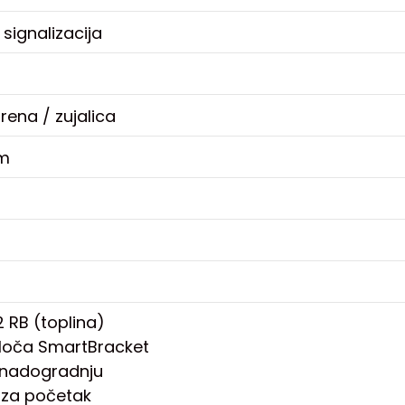
 signalizacija
rena / zujalica
 m
2 RB (toplina)
loča SmartBracket
 nadogradnju
č za početak