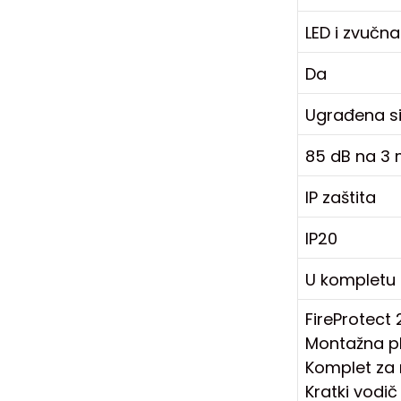
LED i zvučna
Da
Ugrađena si
85 dB na 3
IP zaštita
IP20
U kompletu
FireProtect 
Montažna p
Komplet za
Kratki vodi