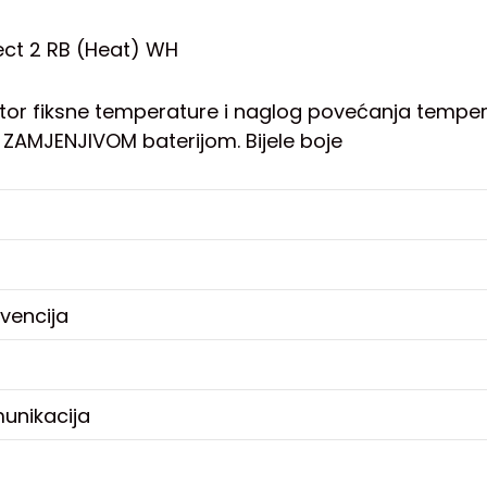
tect 2 RB (Heat) WH
ktor fiksne temperature i naglog povećanja temp
AMJENJIVOM baterijom. Bijele boje
kvencija
unikacija