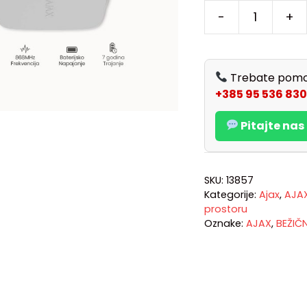
-
+
Trebate pomo
+385 95 536 830
Pitajte na
SKU:
13857
Kategorije:
Ajax
,
AJA
prostoru
Oznake:
AJAX
,
BEŽIČ