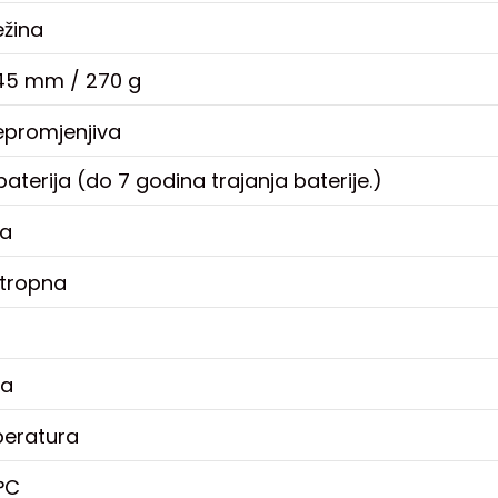
ežina
 45 mm / 270 g
nepromjenjiva
aterija (do 7 godina trajanja baterije.)
ja
stropna
ra
eratura
°C