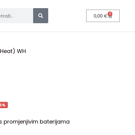
0
0,00
€
 (Heat) WH
5%
 s promjenjivim baterijama