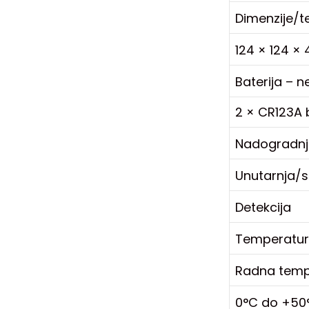
Dimenzije/t
124 × 124 ×
Baterija – 
2 × CR123A b
Nadogradn
Unutarnja/
Detekcija
Temperatu
Radna temp
0°C do +50