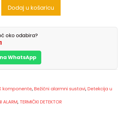
Dodaj u košaricu
ć oko odabira?
1
s na WhatsApp
X komponente
,
Bežični alarmni sustavi
,
Detekcija u
NI ALARM
,
TERMIČKI DETEKTOR