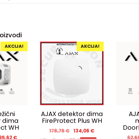
oizvodi
AKCIJA!
AKCIJA!
žični
AJAX detektor dima
AJA
r dima
FireProtect Plus WH
ect WH
Door
178,75
€
134,06
€
95,62
€
62,5