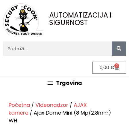
AUTOMATIZACIJA I
SIGURNOST
0
0,00
€
Trgovina
Početna
/
Videonadzor
/
AJAX
kamere
/ Ajax Dome Mini (8 Mp/2.8mm)
WH