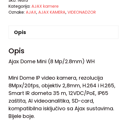
SKU:
14615
Kategorija:
AJAX kamere
Oznake:
AJAX
,
AJAX KAMERA
,
VIDEONADZOR
Opis
Opis
Ajax Dome Mini (8 Mp/2.8mm) WH
Mini Dome IP video kamera, rezolucija
8Mpx/20fps, objektiv 2,8mm, H.264 i H.265,
Smart IR dometa 35 m, 12VDC/PoE, IP65
zaštita, AI videoanalitika, SD-card,
kompatibilna isključivo sa Ajax sustavima.
Bijele boje.