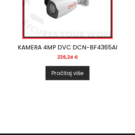
KAMERA 4MP DVC DCN-BF4365AI
236,24
€
Pročitaj više