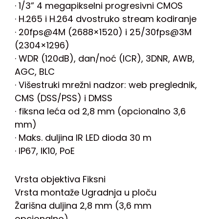
· 1/3” 4 megapikselni progresivni CMOS
· H.265 i H.264 dvostruko stream kodiranje
· 20fps@4M (2688×1520) i 25/30fps@3M
(2304×1296)
· WDR (120dB), dan/noć (ICR), 3DNR, AWB,
AGC, BLC
· Višestruki mrežni nadzor: web preglednik,
CMS (DSS/PSS) i DMSS
· fiksna leća od 2,8 mm (opcionalno 3,6
mm)
· Maks. duljina IR LED dioda 30 m
· IP67, IK10, PoE
Vrsta objektiva Fiksni
Vrsta montaže Ugradnja u ploču
Žarišna duljina 2,8 mm (3,6 mm
opcionalno)