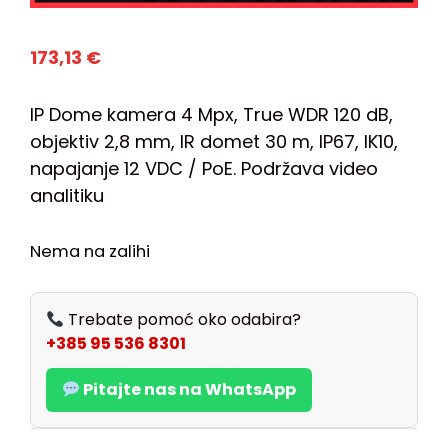
173,13
€
IP Dome kamera 4 Mpx, True WDR 120 dB,
objektiv 2,8 mm, IR domet 30 m, IP67, IK10,
napajanje 12 VDC / PoE. Podržava video
analitiku
Nema na zalihi
Trebate pomoć oko odabira?
+385 95 536 8301
Pitajte nas na WhatsApp