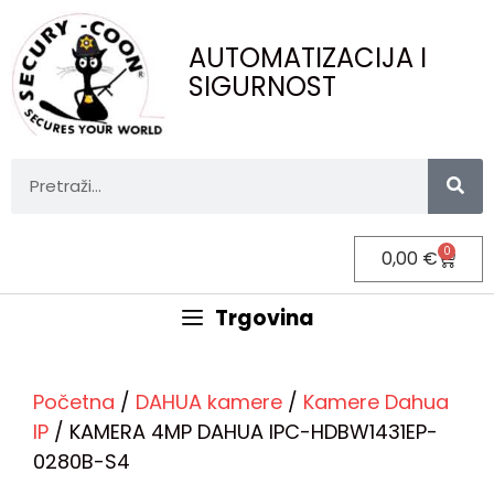
AUTOMATIZACIJA I
SIGURNOST
0
0,00
€
Trgovina
Početna
/
DAHUA kamere
/
Kamere Dahua
IP
/ KAMERA 4MP DAHUA IPC-HDBW1431EP-
0280B-S4