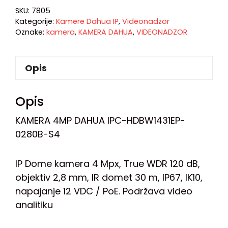
SKU:
7805
Kategorije:
Kamere Dahua IP
,
Videonadzor
Oznake:
kamera
,
KAMERA DAHUA
,
VIDEONADZOR
Opis
Opis
KAMERA 4MP DAHUA IPC-HDBW1431EP-
0280B-S4
IP Dome kamera 4 Mpx, True WDR 120 dB,
objektiv 2,8 mm, IR domet 30 m, IP67, IK10,
napajanje 12 VDC / PoE. Podržava video
analitiku