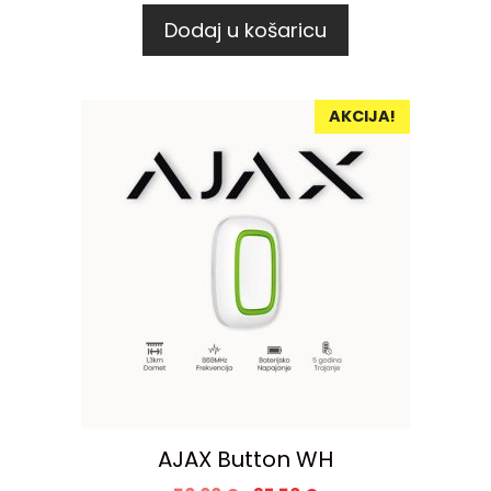
Dodaj u košaricu
AKCIJA!
AJAX Button WH