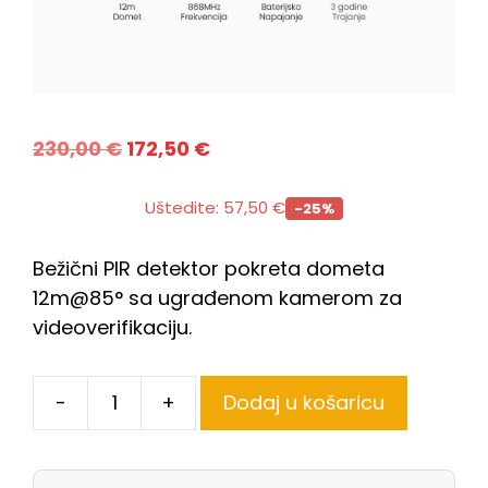
230,00
€
172,50
€
Uštedite:
57,50
€
-25%
Bežični PIR detektor pokreta dometa
12m@85° sa ugrađenom kamerom za
videoverifikaciju.
-
+
Dodaj u košaricu