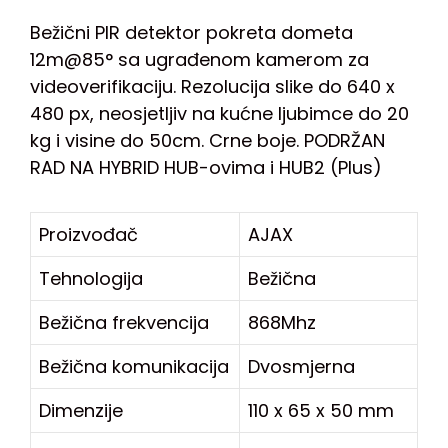
Bežični PIR detektor pokreta dometa
12m@85° sa ugrađenom kamerom za
videoverifikaciju. Rezolucija slike do 640 x
480 px, neosjetljiv na kućne ljubimce do 20
kg i visine do 50cm. Crne boje. PODRŽAN
RAD NA HYBRID HUB-ovima i HUB2 (Plus)
Proizvođač
AJAX
Tehnologija
Bežična
Bežična frekvencija
868Mhz
Bežična komunikacija
Dvosmjerna
Dimenzije
110 x 65 x 50 mm