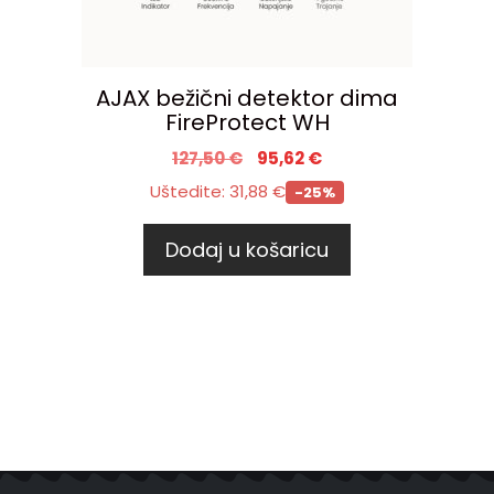
AJAX bežični detektor dima
FireProtect WH
127,50
€
95,62
€
Uštedite:
31,88
€
-25%
Dodaj u košaricu