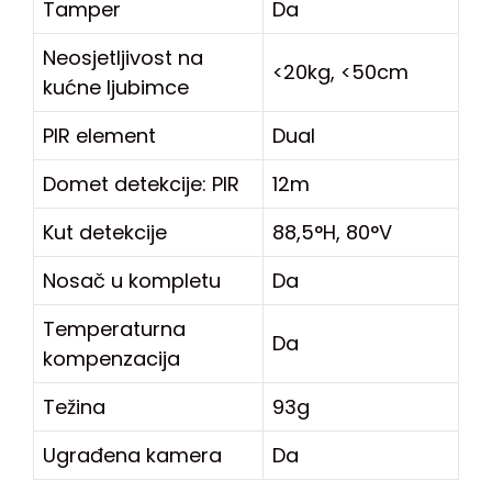
Tamper
Da
Neosjetljivost na
<20kg, <50cm
kućne ljubimce
PIR element
Dual
Domet detekcije: PIR
12m
Kut detekcije
88,5°H, 80°V
Nosač u kompletu
Da
Temperaturna
Da
kompenzacija
Težina
93g
Ugrađena kamera
Da