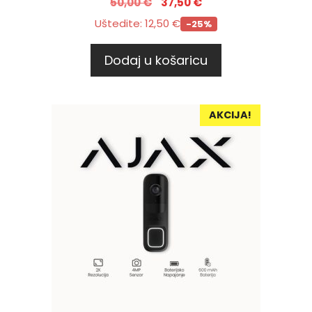
50,00
€
37,50
€
Uštedite:
12,50
€
-25%
Dodaj u košaricu
AKCIJA!