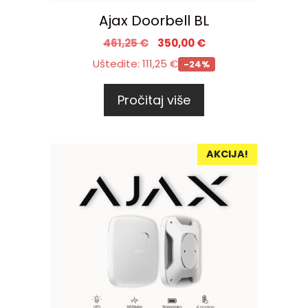
Ajax Doorbell BL
461,25
€
350,00
€
Uštedite:
111,25
€
-24%
Pročitaj više
AKCIJA!