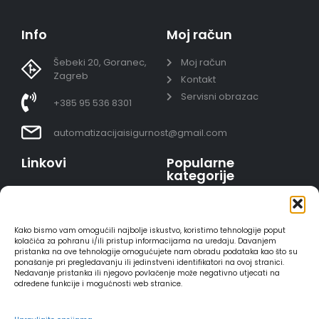
Info
Moj račun
Šebeki 20, Goranec,
Moj račun
Zagreb
Kontakt
Servisni obrazac
+385 95 536 8301
automatizacijaisigurnost@gmail.com
Linkovi
Popularne
kategorije
Uvjeti prodaje
Video nadzor - kompleti
Polica privatnosti
Portafoni
Sigurno plaćanje
Kako bismo vam omogućili najbolje iskustvo, koristimo tehnologije poput
AJAX alarmi
karticama
kolačića za pohranu i/ili pristup informacijama na uređaju. Davanjem
pristanka na ove tehnologije omogućujete nam obradu podataka kao što su
HIKVISION portafoni
Dostava
ponašanje pri pregledavanju ili jedinstveni identifikatori na ovoj stranici.
REOLINK kamere
Načini plaćanja
Nedavanje pristanka ili njegovo povlačenje može negativno utjecati na
određene funkcije i mogućnosti web stranice.
DVC portafoni
Raskid ugovora