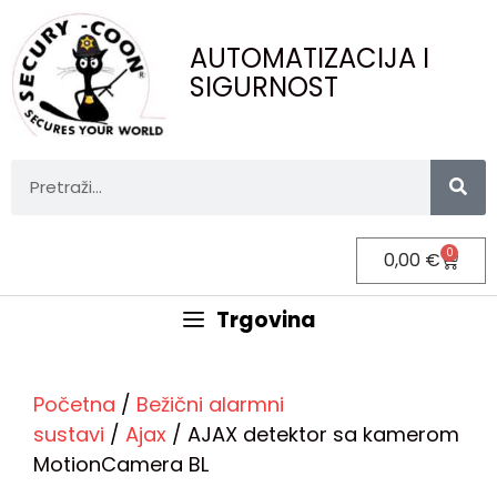
AUTOMATIZACIJA I
SIGURNOST
0
0,00
€
Trgovina
Početna
/
Bežični alarmni
sustavi
/
Ajax
/ AJAX detektor sa kamerom
MotionCamera BL