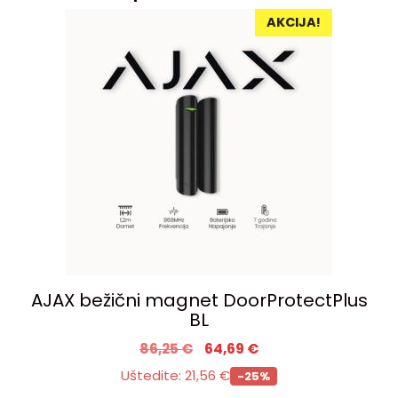
AKCIJA!
AJAX bežični magnet DoorProtectPlus
BL
86,25
€
64,69
€
Uštedite:
21,56
€
-25%