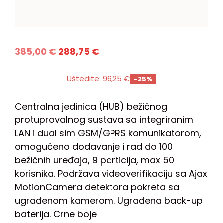
385,00
€
288,75
€
Uštedite:
96,25
€
-25%
Centralna jedinica (HUB) bežičnog
protuprovalnog sustava sa integriranim
LAN i dual sim GSM/GPRS komunikatorom,
omogućeno dodavanje i rad do 100
bežičnih uređaja, 9 particija, max 50
korisnika. Podržava videoverifikaciju sa Ajax
MotionCamera detektora pokreta sa
ugrađenom kamerom. Ugrađena back-up
baterija. Crne boje