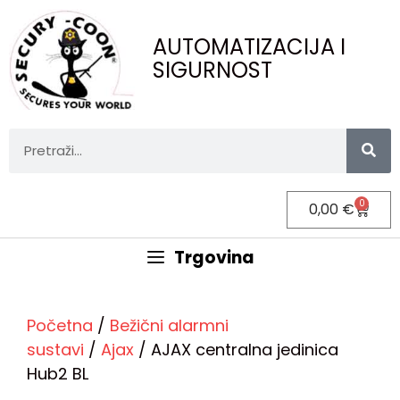
AUTOMATIZACIJA I
SIGURNOST
0
0,00
€
Trgovina
Početna
/
Bežični alarmni
sustavi
/
Ajax
/ AJAX centralna jedinica
Hub2 BL