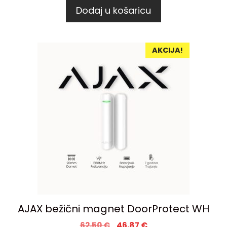
Dodaj u košaricu
AKCIJA!
AJAX bežični magnet DoorProtect WH
62,50
€
46,87
€