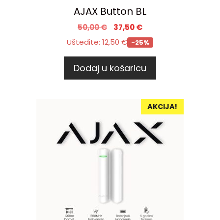
AJAX Button BL
50,00
€
37,50
€
Uštedite:
12,50
€
-25%
Dodaj u košaricu
AKCIJA!