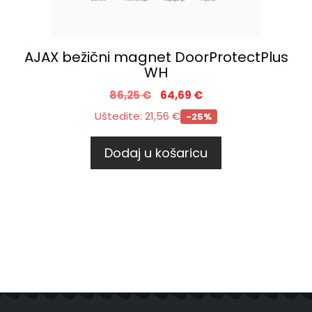
AJAX bežični magnet DoorProtectPlus
WH
86,25
€
64,69
€
Uštedite:
21,56
€
-25%
Dodaj u košaricu