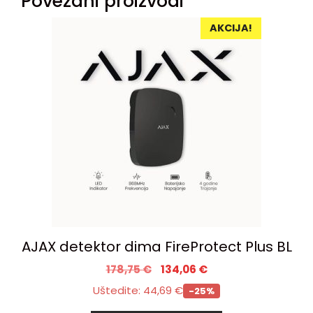
Povezani proizvodi
AKCIJA!
AJAX detektor dima FireProtect Plus BL
178,75
€
134,06
€
Uštedite:
44,69
€
-25%