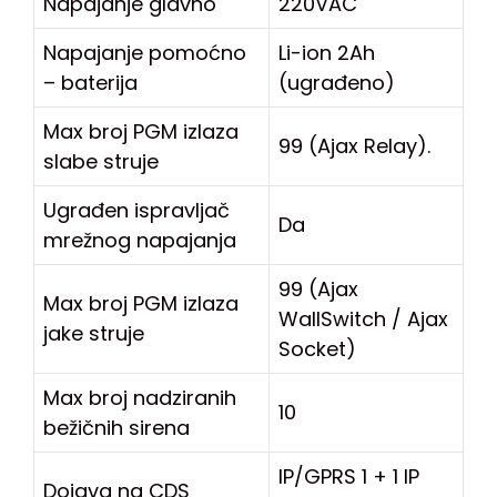
Napajanje glavno
220VAC
Napajanje pomoćno
Li-ion 2Ah
– baterija
(ugrađeno)
Max broj PGM izlaza
99 (Ajax Relay).
slabe struje
Ugrađen ispravljač
Da
mrežnog napajanja
99 (Ajax
Max broj PGM izlaza
WallSwitch / Ajax
jake struje
Socket)
Max broj nadziranih
10
bežičnih sirena
IP/GPRS 1 + 1 IP
Dojava na CDS