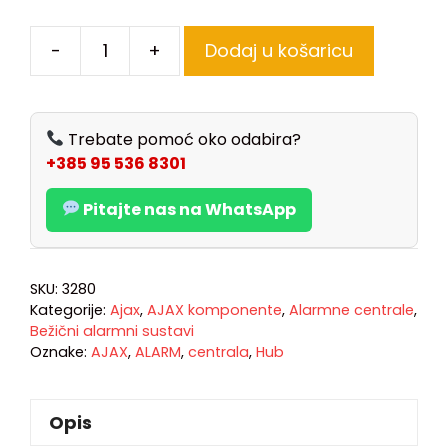
-
+
Dodaj u košaricu
Trebate pomoć oko odabira?
+385 95 536 8301
Pitajte nas na WhatsApp
SKU:
3280
Kategorije:
Ajax
,
AJAX komponente
,
Alarmne centrale
,
Bežični alarmni sustavi
Oznake:
AJAX
,
ALARM
,
centrala
,
Hub
Opis