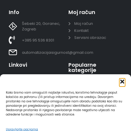
Info
Moj račun
Šebeki 20, Goranec,
Moj račun
Zagreb
Kontakt
Servisni obrazac
+385 95 536 8301
automatizacijaisigurnost@gmail.com
Linkovi
Popularne
kategorije
Uvjeti prodaje
Video nadzor - kompleti
Polica privatnosti
Portafoni
Sigurno plaćanje
Kako bismo vam omogućili najbolje iskustvo, koristimo tehnologije poput
AJAX alarmi
karticama
kolačića za pohranu i/ili pristup informacijama na uređaju. Davanjem
pristanka na ove tehnologije omogućujete nam obradu podataka kao što su
HIKVISION portafoni
Dostava
ponašanje pri pregledavanju ili jedinstveni identifikatori na ovoj stranici.
REOLINK kamere
Načini plaćanja
Nedavanje pristanka ili njegovo povlačenje može negativno utjecati na
određene funkcije i mogućnosti web stranice.
DVC portafoni
Raskid ugovora
Upravljajte opcijama