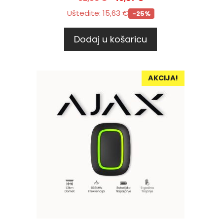
Uštedite:
15,63
€
-25%
Dodaj u košaricu
AKCIJA!