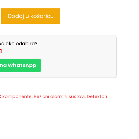
Dodaj u košaricu
ć oko odabira?
1
s na WhatsApp
X komponente
,
Bežični alarmni sustavi
,
Detektori
M