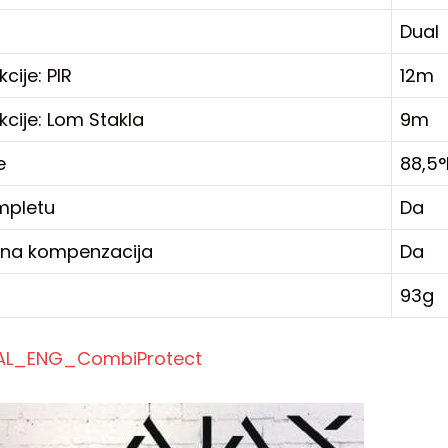
Dual
cije: PIR
12m
cije: Lom Stakla
9m
e
88,5°
mpletu
Da
na kompenzacija
Da
93g
L_ENG_CombiProtect