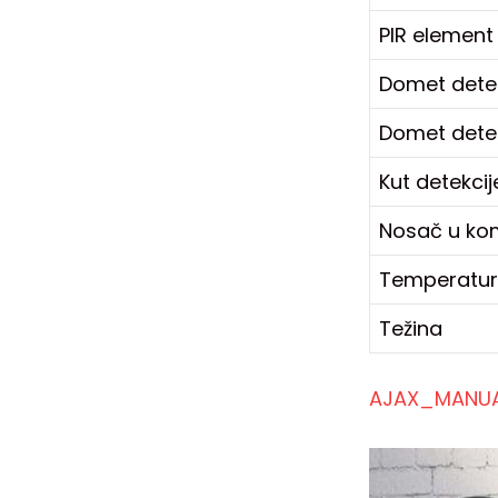
PIR element
Domet detek
Domet detek
Kut detekcij
Nosač u ko
Temperatur
Težina
AJAX_MANUA