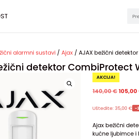
OST
žični alarmni sustavi
/
Ajax
/ AJAX bežični detekto
žični detektor CombiProtect
AKCIJA!
140,00
€
105,00
Uštedite:
35,00
€
-
Ajax bežični det
kućne ljubimce i