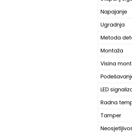
Napajanje
Ugradnja
Metoda dete
Montaža
Visina mon
Podešavanje 
LED signaliz
Radna temp
Tamper
Neosjetljivo