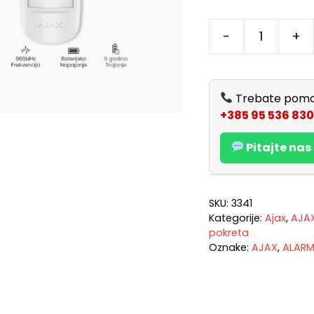
-
+
Trebate pomo
+385 95 536 830
Pitajte na
SKU:
3341
Kategorije:
Ajax
,
AJA
pokreta
Oznake:
AJAX
,
ALAR