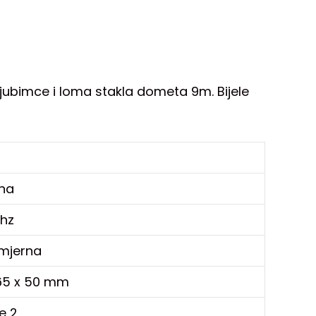
ljubimce i loma stakla dometa 9m. Bijele
čna
hz
mjerna
 65 x 50 mm
e 2