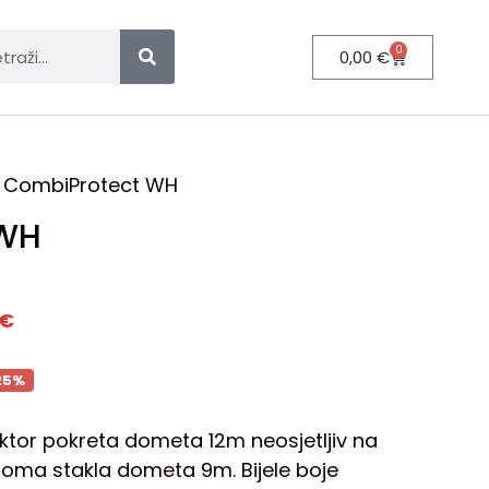
0
0,00
€
r CombiProtect WH
 WH
€
25%
ektor pokreta dometa 12m neosjetljiv na
 loma stakla dometa 9m. Bijele boje