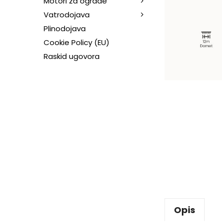
Motori za ograde
Vatrodojava
Plinodojava
Cookie Policy (EU)
Raskid ugovora
Opis