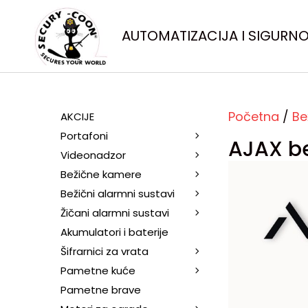
AUTOMATIZACIJA I SIGURN
Početna
/
Be
AKCIJE
Portafoni
AJAX be
Videonadzor
Bežične kamere
Bežični alarmni sustavi
Žičani alarmni sustavi
Akumulatori i baterije
Šifrarnici za vrata
Pametne kuće
Pametne brave