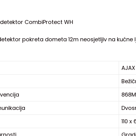
 detektor CombiProtect WH
 detektor pokreta dometa 12m neosjetljiv na kućne 
AJAX
Beži
kvencija
868M
unikacija
Dvos
110 x
urnosti
Grad