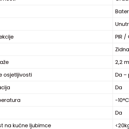
Bater
Unutr
kcije
PIR /
Zidn
taže
2,2 
osjetljivosti
Da –
acija
Da
eratura
-10°
Da
st na kućne ljubimce
<20k