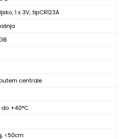
ijsko, 1 x 3V, tipCR123A
ašnja
 GB
a
m
 putem centrale
C do +40°C
g, <50cm