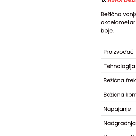
Bežična vanj
akcelometars
boje.
Proizvođač
Tehnologija
Bežična fre
Bežična kom
Napajanje
Nadgradnja