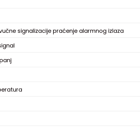
zvučne signalizacije praćenje alarmnog izlaza
signal
upanj
eratura