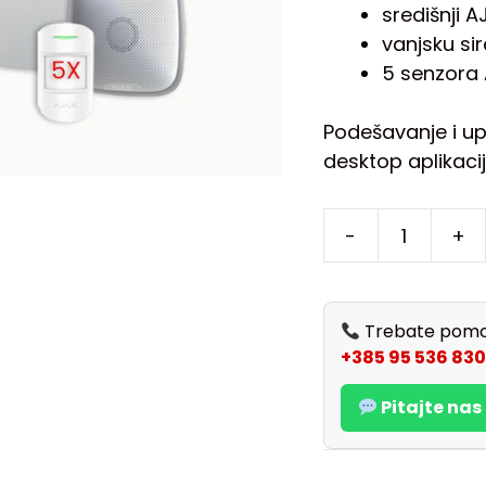
središnji 
vanjsku si
5 senzora
Podešavanje i up
desktop aplikaci
-
+
Trebate pomo
+385 95 536 830
Pitajte na