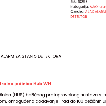
SKU:
10258
Kategorija:
AJAX ala
Oznaka:
AJAX ALARM
DETEKTOR
I ALARM ZA STAN 5 DETEKTORA
ralna jedinica Hub WH
dinica (HUB) bežičnog protuprovalnog sustava s i
m, omogućeno dodavanje i rad do 100 bežičnih uređ