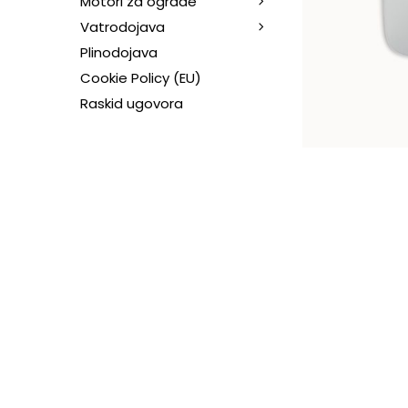
Motori za ograde
Vatrodojava
Plinodojava
Cookie Policy (EU)
Raskid ugovora