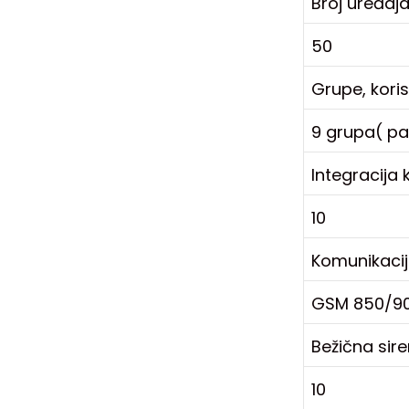
Broj uređaj
50
Grupe, korisn
9 grupa( par
Integracija
10
Komunikacijs
GSM 850/90
Bežična sir
10