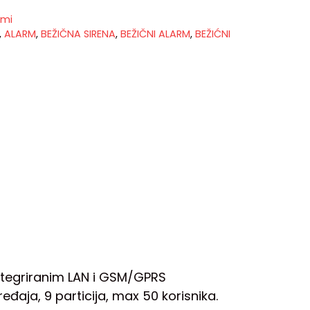
rmi
,
ALARM
,
BEŽIČNA SIRENA
,
BEŽIČNI ALARM
,
BEŽIĆNI
ntegriranim LAN i GSM/GPRS
aja, 9 particija, max 50 korisnika.