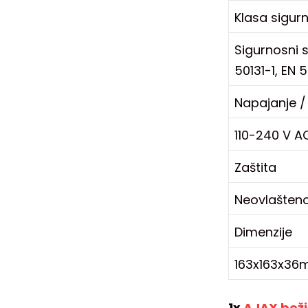
Klasa sigurno
Sigurnosni s
50131-1, EN 
Napajanje /
110-240 V AC
Zaštita
Neovlašteno
Dimenzije
163x163x36
1x
AJAX beži