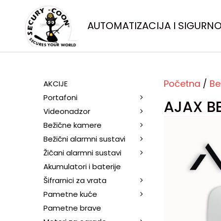
AUTOMATIZACIJA I SIGURN
Početna
/
Be
AKCIJE
Portafoni
AJAX B
Videonadzor
Bežične kamere
Bežični alarmni sustavi
Žičani alarmni sustavi
Akumulatori i baterije
Šifrarnici za vrata
Pametne kuće
Pametne brave