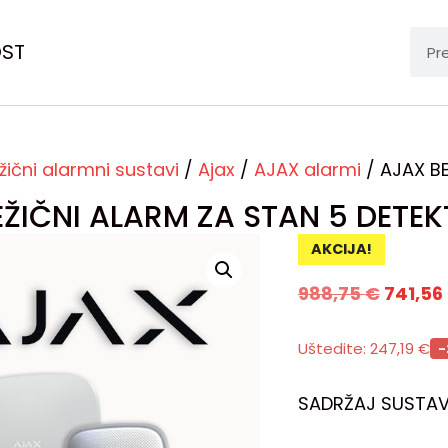
OST
žični alarmni sustavi
/
Ajax
/
AJAX alarmi
/ AJAX B
EŽIČNI ALARM ZA STAN 5 DETE
AKCIJA!
988,75
€
741,56
Uštedite:
247,19
€
-
SADRŽAJ SUSTAV