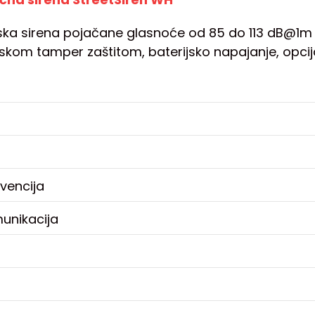
ska sirena pojačane glasnoće od 85 do 113 dB@1m 
kom tamper zaštitom, baterijsko napajanje, opcija
kvencija
unikacija