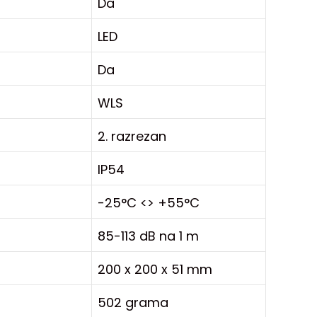
Da
LED
Da
WLS
2. razrezan
IP54
-25°C <> +55°C
85-113 dB na 1 m
200 x 200 x 51 mm
502 grama