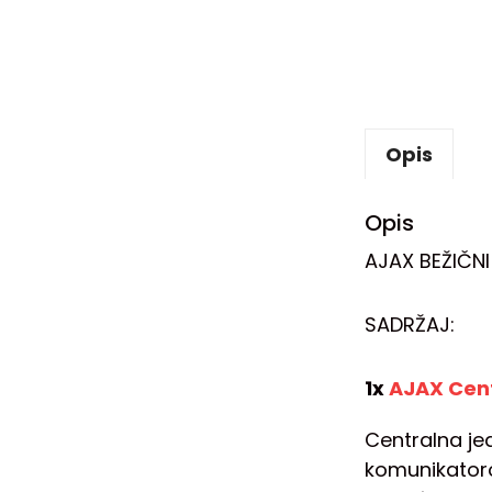
Opis
Opis
AJAX BEŽIČN
SADRŽAJ:
1x
AJAX Cent
Centralna je
komunikatoro