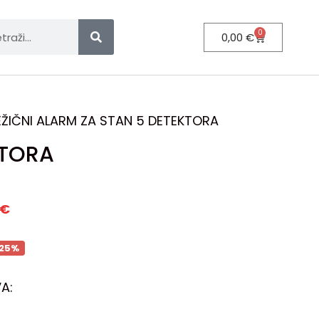
0
0,00
€
EŽIČNI ALARM ZA STAN 5 DETEKTORA
KTORA
€
25%
A: