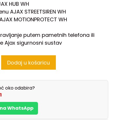
AJAX HUB WH
renu AJAX STREETSIREN WH
 AJAX MOTIONPROTECT WH
ravljanje putem pametnih telefona ili
je Ajax sigurnosni sustav
Dodaj u košaricu
ć oko odabira?
1
s na WhatsApp