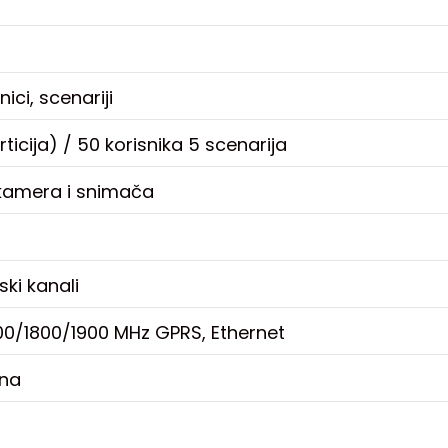
a
ici, scenariji
ticija) / 50 korisnika 5 scenarija
 kamera i snimača
ki kanali
0/1800/1900 MHz GPRS, Ethernet
ena