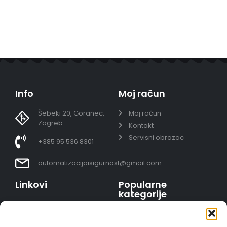
Info
Moj račun
Šebeki 20, Goranec,
Moj račun
Zagreb
Kontakt
Servisni obrazac
+385 95 536 8301
automatizacijaisigurnost@gmail.com
Linkovi
Popularne
kategorije
Uvjeti prodaje
Video nadzor - kompleti
Polica privatnosti
Portafoni