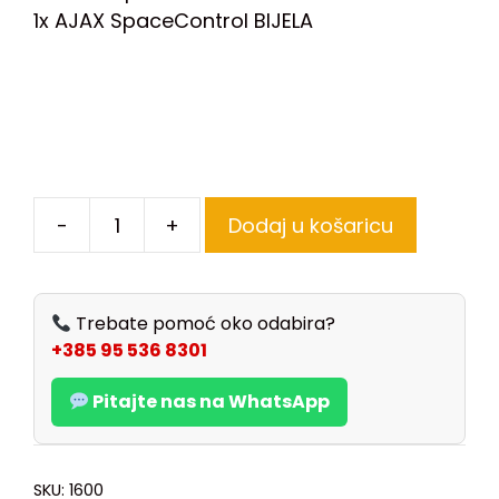
1x AJAX SpaceControl BIJELA
-
+
Dodaj u košaricu
Trebate pomoć oko odabira?
+385 95 536 8301
Pitajte nas na WhatsApp
SKU:
1600