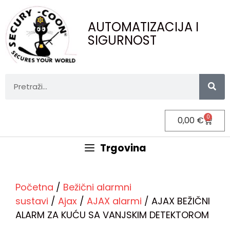
AUTOMATIZACIJA I
SIGURNOST
0
0,00
€
Trgovina
Početna
/
Bežični alarmni
sustavi
/
Ajax
/
AJAX alarmi
/ AJAX BEŽIČNI
ALARM ZA KUĆU SA VANJSKIM DETEKTOROM