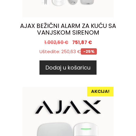
AJAX BEŽIČNI ALARM ZA KUĆU SA
VANJSKOM SIRENOM
1.002,50
€
751,87
€
Uštedite:
250,63
€
-25%
Dodaj u košaricu
AKCIJA!