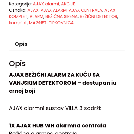
Kategorije:
AJAX alarmi
,
AKCIJE
Oznaka:
AJAX
,
AJAX ALARM
,
AJAX CENTRALA
,
AJAX
KOMPLET
,
ALARM
,
BEŽIČNA SIRENA
,
BEŽIĆNI DETEKTOR
,
komplet
,
MAGNET
,
TIPKOVNICA
Opis
Opis
AJAX BEŽIČNI ALARM ZA KUĆU SA
VANJSKIM DETEKTOROM – dostupan iu
crnoj boji
AJAX alarmni sustav VILLA 3 sadrži:
1X AJAX HUB WH alarmna centrala
Bežična alarmna centrala