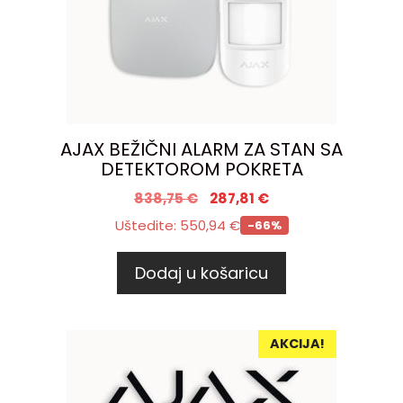
AJAX BEŽIČNI ALARM ZA STAN SA
DETEKTOROM POKRETA
838,75
€
287,81
€
Uštedite:
550,94
€
-66%
Dodaj u košaricu
AKCIJA!