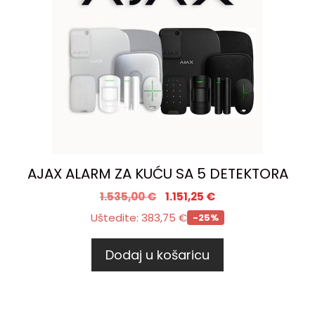
AJAX ALARM ZA KUĆU SA 5 DETEKTORA
1.535,00
€
1.151,25
€
Uštedite:
383,75
€
-25%
Dodaj u košaricu