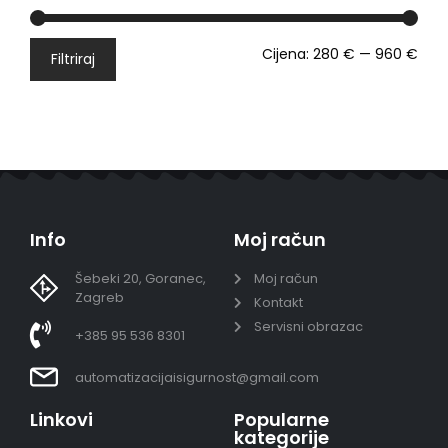
Cijena:
280 €
—
960 €
Filtriraj
Info
Moj račun
Šebeki 20, Goranec,
Moj račun
Zagreb
Kontakt
Servisni obrazac
+385 95 536 8301
automatizacijaisigurnost@gmail.com
Linkovi
Popularne
kategorije