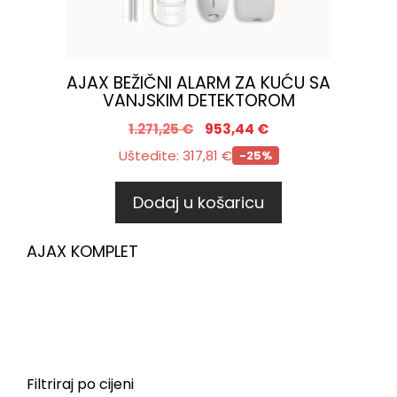
AJAX BEŽIČNI ALARM ZA KUĆU SA
VANJSKIM DETEKTOROM
1.271,25
€
953,44
€
Uštedite:
317,81
€
-25%
Dodaj u košaricu
AJAX KOMPLET
Filtriraj po cijeni