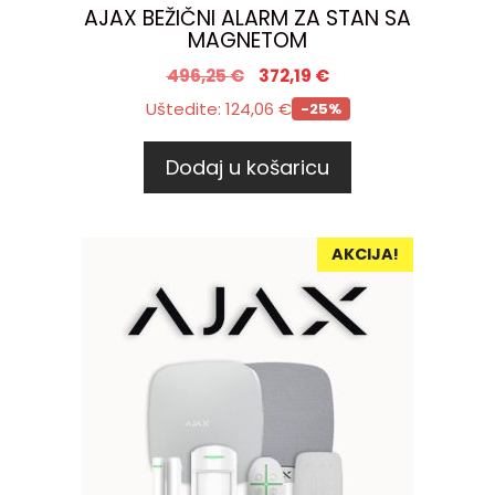
AJAX BEŽIČNI ALARM ZA STAN SA
MAGNETOM
496,25
€
372,19
€
Uštedite:
124,06
€
-25%
Dodaj u košaricu
AKCIJA!