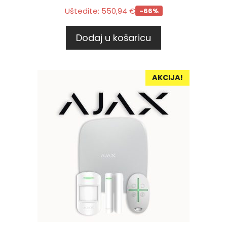
Uštedite:
550,94
€
-66%
Dodaj u košaricu
AKCIJA!