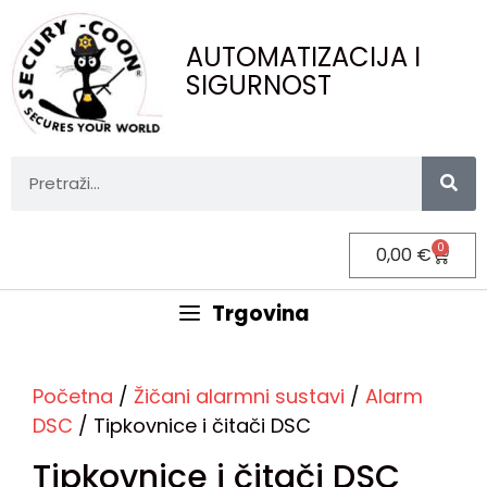
AUTOMATIZACIJA I
SIGURNOST
0
0,00
€
Trgovina
Početna
/
Žičani alarmni sustavi
/
Alarm
DSC
/ Tipkovnice i čitači DSC
Tipkovnice i čitači DSC