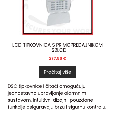
LCD TIPKOVNICA S PRIMOPREDAJNIKOM
HS2LCD
277,50
€
Pročitaj više
DSC tipkovnice i čitači omogućuju
jednostavno upravljanje alarmnim
sustavom. Intuitivni dizajn i pouzdane
funkcije osiguravaju brzu i sigurnu kontrolu.