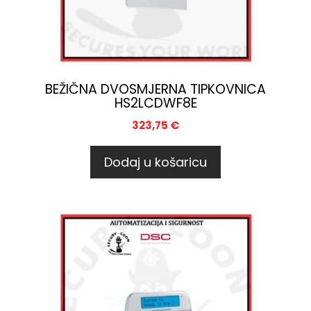
BEŽIČNA DVOSMJERNA TIPKOVNICA
HS2LCDWF8E
323,75
€
Dodaj u košaricu