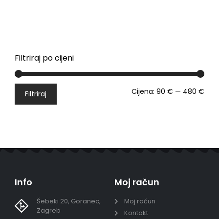
Filtriraj po cijeni
Cijena:
90 €
—
480 €
Filtriraj
Info
Moj račun
Šebeki 20, Goranec,
Moj račun
Zagreb
Kontakt