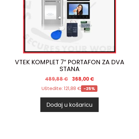
VTEK KOMPLET 7″ PORTAFON ZA DVA
STANA
489,88
€
368,00
€
Uštedite:
121,88
€
-25%
Dodaj u košaricu