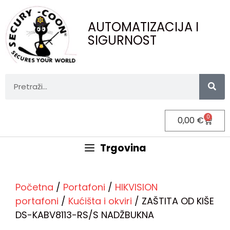
AUTOMATIZACIJA I
SIGURNOST
0
0,00
€
Trgovina
Početna
/
Portafoni
/
HIKVISION
portafoni
/
Kućišta i okviri
/ ZAŠTITA OD KIŠE
DS-KABV8113-RS/S NADŽBUKNA