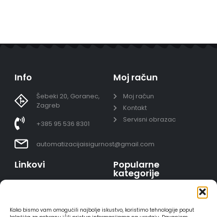
Info
Moj račun
Šebeki 20, Goranec,
Moj račun
Zagreb
Kontakt
Servisni obrazac
+385 95 536 8301
automatizacijaisigurnost@gmail.com
Linkovi
Popularne
kategorije
Uvjeti prodaje
Video nadzor - kompleti
Polica privatnosti
Portafoni
Sigurno plaćanje
Kako bismo vam omogućili najbolje iskustvo, koristimo tehnologije poput
AJAX alarmi
karticama