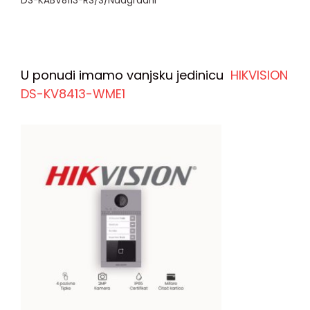
DS-KABV8113-RS/S/Nadgradni
U ponudi imamo vanjsku jedinicu
HIKVISION
DS-KV8413-WME1