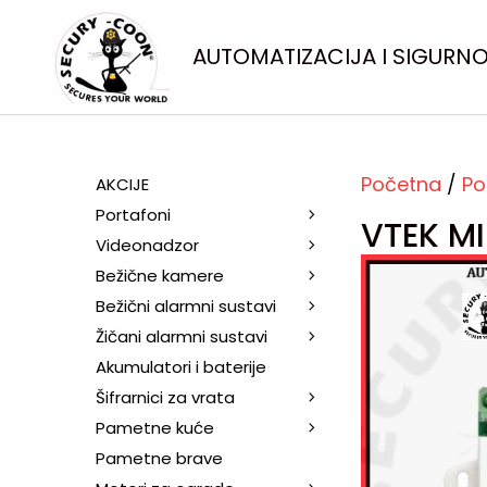
AUTOMATIZACIJA I SIGURN
Početna
/
Po
AKCIJE
Portafoni
VTEK MI
Videonadzor
Bežične kamere
Bežični alarmni sustavi
Žičani alarmni sustavi
Akumulatori i baterije
Šifrarnici za vrata
Pametne kuće
Pametne brave