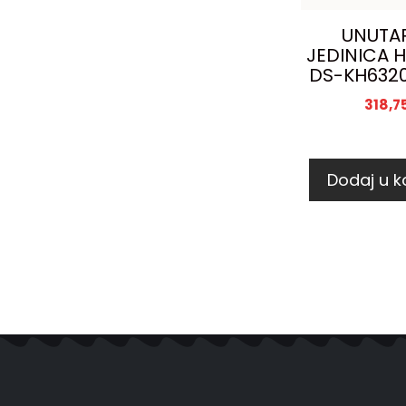
UNUTA
JEDINICA H
DS-KH632
318,7
Dodaj u k