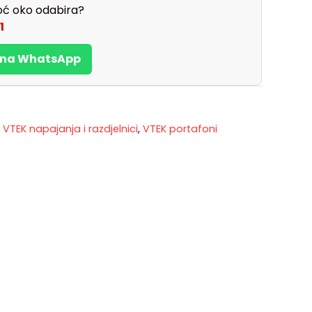
ć oko odabira?
1
s na WhatsApp
,
VTEK napajanja i razdjelnici
,
VTEK portafoni