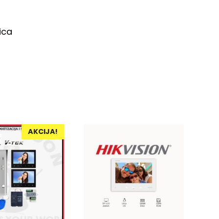
ica
AKCIJA!