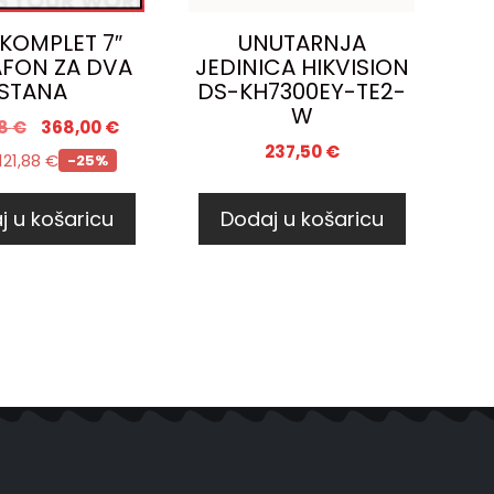
 KOMPLET 7″
UNUTARNJA
FON ZA DVA
JEDINICA HIKVISION
STANA
DS-KH7300EY-TE2-
W
88
€
368,00
€
237,50
€
121,88
€
-25%
j u košaricu
Dodaj u košaricu