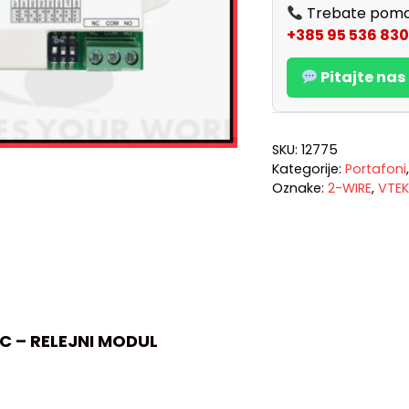
Trebate pomo
+385 95 536 830
Pitajte na
SKU:
12775
Kategorije:
Portafoni
Oznake:
2-WIRE
,
VTEK
LC – RELEJNI MODUL