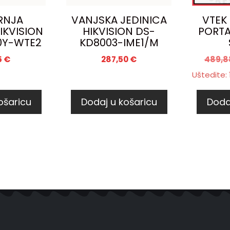
RNJA
VANJSKA JEDINICA
VTEK
IKVISION
HIKVISION DS-
PORTA
0Y-WTE2
KD8003-IME1/M
5
€
287,50
€
489,
Uštedite:
ošaricu
Dodaj u košaricu
Doda