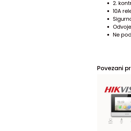
2. kon
10A rel
Sigurno
Odvojen
Ne pod
Povezani pr