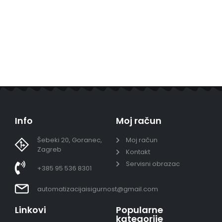
Info
Moj račun
Šebeki 20, Goranec,
Moj račun
Zagreb
Kontakt
Servisni obrazac
+385 95 536 8301
automatizacijaisigurnost@gmail.com
Linkovi
Popularne
kategorije