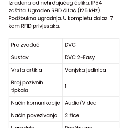
Izrađena od nehrđajućeg čelika. IP54
zaštita. Ugrađen RFID čitač (125 kHz).
Podžbukna ugradnja. U kompletu dolazi 7
kom RFID privjesaka.
Proizvođač
DVC
Sustav
DVC 2-Easy
Vrsta artikla
Vanjska jedinica
Broj pozivnih
1
tipkala
Način komunikacije
Audio/Video
Način povezivanja
2 žice
Ugradnja
Podžbukna