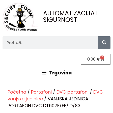
AUTOMATIZACIJA I
SIGURNOST
0
0,00
€
Trgovina
Početna
/
Portafoni
/
DVC portafoni
/
DVC
vanjske jedinice
/ VANJSKA JEDINICA
PORTAFON DVC DT607F/FE/ID/S3