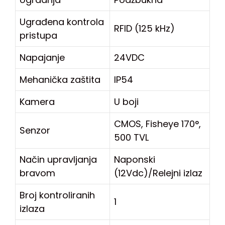
Ugrađena kontrola
RFID (125 kHz)
pristupa
Napajanje
24VDC
Mehanička zaštita
IP54
Kamera
U boji
CMOS, Fisheye 170°,
Senzor
500 TVL
Način upravljanja
Naponski
bravom
(12Vdc)/Relejni izlaz
Broj kontroliranih
1
izlaza