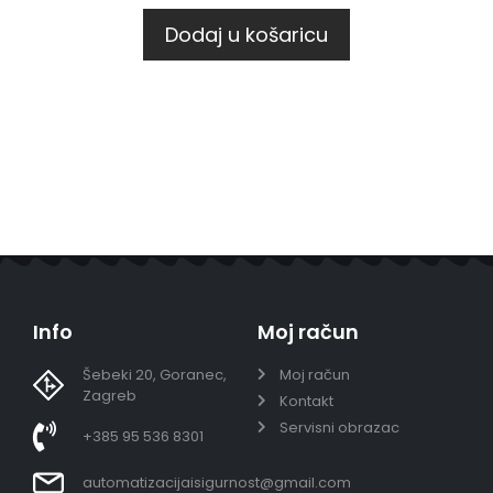
Dodaj u košaricu
Info
Moj račun
Šebeki 20, Goranec,
Moj račun
Zagreb
Kontakt
Servisni obrazac
+385 95 536 8301
automatizacijaisigurnost@gmail.com