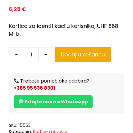
6,25
€
Kartica za identifikaciju korisnika, UHF 868
MHz.
-
+
Dodaj u košaricu
Trebate pomoć oko odabira?
+385 95 536 8301
Pitajte nas na WhatsApp
SKU:
15563
Kategorija:
Kartice i privjesci