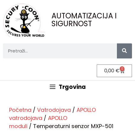
AUTOMATIZACIJA I
SIGURNOST
0
0,00
€
Trgovina
Početna
/
Vatrodojava
/
APOLLO
vatrodojava
/
APOLLO
moduli
/ Temperaturni senzor MXP-501