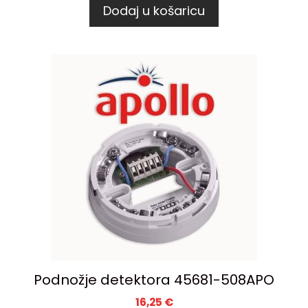
Dodaj u košaricu
Podnožje detektora 45681-508APO
16,25
€