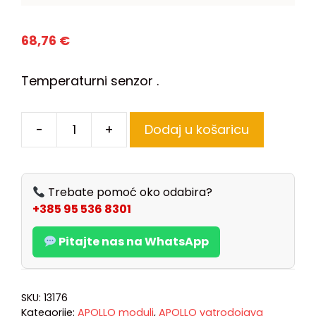
68,76
€
Temperaturni senzor .
-
+
Dodaj u košaricu
Trebate pomoć oko odabira?
+385 95 536 8301
Pitajte nas na WhatsApp
SKU:
13176
Kategorije:
APOLLO moduli
,
APOLLO vatrodojava