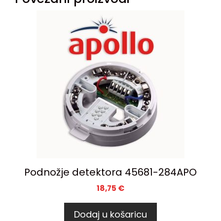
Podnožje detektora 45681-284APO
18,75
€
Dodaj u košaricu