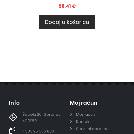
56,41
€
Dodaj u košaricu
Info
Moj račun
Šebeki 20, Goranec,
Moj račun
Zagreb
Kontakt
Servisni obrazac
+385 95 536 8301