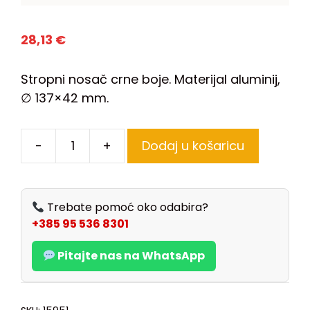
28,13
€
Stropni nosač crne boje. Materijal aluminij,
∅ 137×42 mm.
-
+
Dodaj u košaricu
Trebate pomoć oko odabira?
+385 95 536 8301
Pitajte nas na WhatsApp