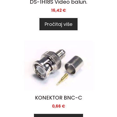
DS-1H18S Video balun.
16,42
€
Pročitaj više
KONEKTOR BNC-C
0,66
€