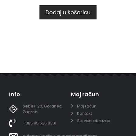
Dodaj u košaricu
Info
Moj račun
Šebeki 20, Goranec,
Moj račun
Zagreb
Kontakt
Servisni obrazac
+385 95 536 8301
automatizacijaisigurnost@gmail.com