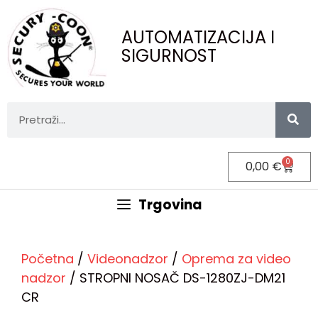
AUTOMATIZACIJA I
SIGURNOST
0
0,00
€
Trgovina
Početna
/
Videonadzor
/
Oprema za video
nadzor
/ STROPNI NOSAČ DS-1280ZJ-DM21
CR