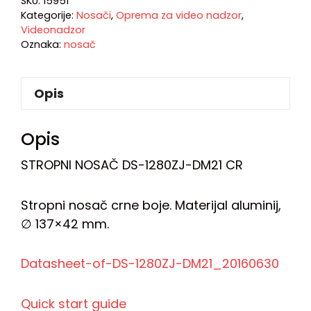
SKU:
15951
Kategorije:
Nosači
,
Oprema za video nadzor
,
Videonadzor
Oznaka:
nosač
Opis
Opis
STROPNI NOSAČ DS-1280ZJ-DM21 CR
Stropni nosač crne boje. Materijal aluminij,
∅ 137×42 mm.
Datasheet-of-DS-1280ZJ-DM21_20160630
Quick start guide