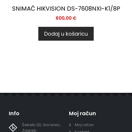
SNIMAČ HIKVISION DS-7608NXI-K1/8P
600,00
€
Dodaj u košaricu
Info
Moj račun
Šebeki 20, Goranec,
Moj račun
Zagreb
Kontakt