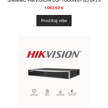
SNIMAČ HIKVISION DS-7608NXI-I2/8P/S
1.062,50
€
Pročitaj više