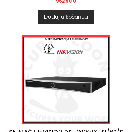
962,50
€
Dodaj u košaricu