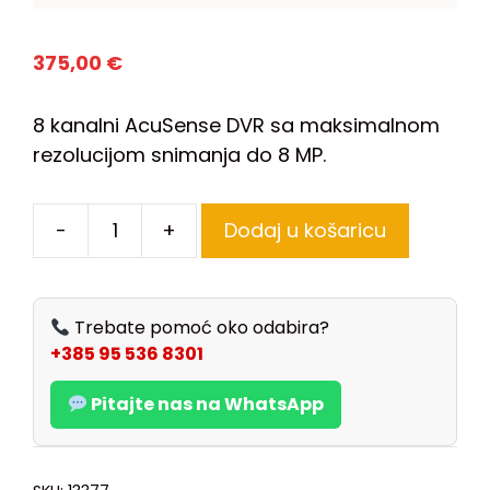
375,00
€
8 kanalni AcuSense DVR sa maksimalnom
rezolucijom snimanja do 8 MP.
-
+
Dodaj u košaricu
Trebate pomoć oko odabira?
+385 95 536 8301
Pitajte nas na WhatsApp