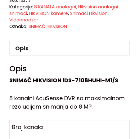
SKU:
13377
Kategorije:
8 KANALA analogni
,
Hikvision analogni
snimači
,
HIKVISION kamere
,
Snimači Hikvision
,
Videonadzor
Oznaka:
SNIMAČ HIKVISION
Opis
Opis
SNIMAČ HIKVISION iDS-7108HUHI-M1/S
8 kanalni AcuSense DVR sa maksimalnom
rezolucijom snimanja do 8 MP.
Broj kanala