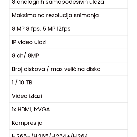
8 analognih samopodesivih ulaza
Maksimalna rezolucija snimanja
8 MP 8 fps, 5 MP 12fps
IP video ulazi
8 ch/ 8MP
Broj diskova / max veličina diska
1 / 10 TB
Video izlazi
1x HDMI, 1xVGA
Kompresija
H.265+/H.265/H.264+/H.264