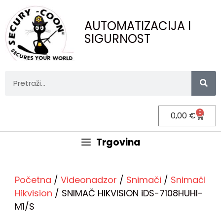
AUTOMATIZACIJA I
SIGURNOST
0
0,00
€
Trgovina
Početna
/
Videonadzor
/
Snimači
/
Snimači
Hikvision
/ SNIMAČ HIKVISION iDS-7108HUHI-
M1/S