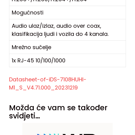
Mogućnosti
Audio ulaz/izlaz, audio over coax,
klasifikacija ljudi i vozila do 4 kanala.
Mrežno sučelje
1x RJ-45 10/100/1000
Datasheet-of-iDS-7108HUHI-
M1_S_V4.71.000_20231219
Možda će vam se također
svidjeti…