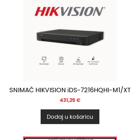
SNIMAČ HIKVISION iDS-7216HQHI-M1/XT
431,25
€
Dodaj u košaricu