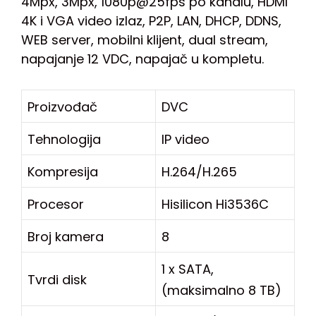
4Mpx, 3Mpx, 1080p@25fps po kanalu, HDMI
4K i VGA video izlaz, P2P, LAN, DHCP, DDNS,
WEB server, mobilni klijent, dual stream,
napajanje 12 VDC, napajač u kompletu.
Proizvođač
DVC
Tehnologija
IP video
Kompresija
H.264/H.265
Procesor
Hisilicon Hi3536C
Broj kamera
8
1 x SATA,
Tvrdi disk
(maksimalno 8 TB)