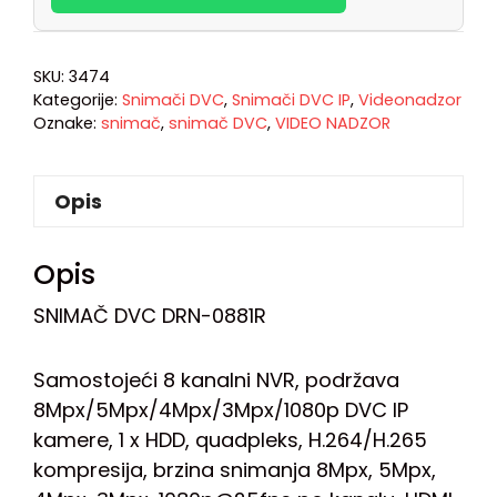
SKU:
3474
Kategorije:
Snimači DVC
,
Snimači DVC IP
,
Videonadzor
Oznake:
snimač
,
snimač DVC
,
VIDEO NADZOR
Opis
Opis
SNIMAČ DVC DRN-0881R
Samostojeći 8 kanalni NVR, podržava
8Mpx/5Mpx/4Mpx/3Mpx/1080p DVC IP
kamere, 1 x HDD, quadpleks, H.264/H.265
kompresija, brzina snimanja 8Mpx, 5Mpx,