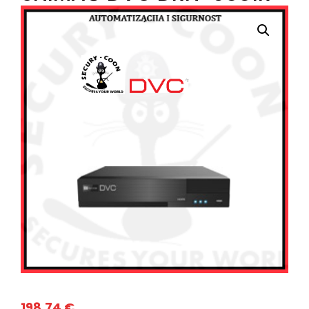
198,74
€