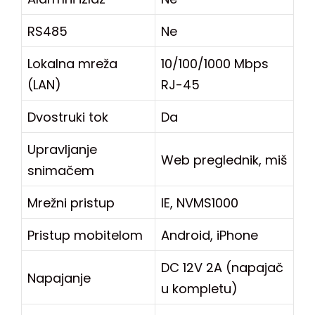
RS485
Ne
Lokalna mreža
10/100/1000 Mbps
(LAN)
RJ-45
Dvostruki tok
Da
Upravljanje
Web preglednik, miš
snimačem
Mrežni pristup
IE, NVMS1000
Pristup mobitelom
Android, iPhone
DC 12V 2A (napajač
Napajanje
u kompletu)