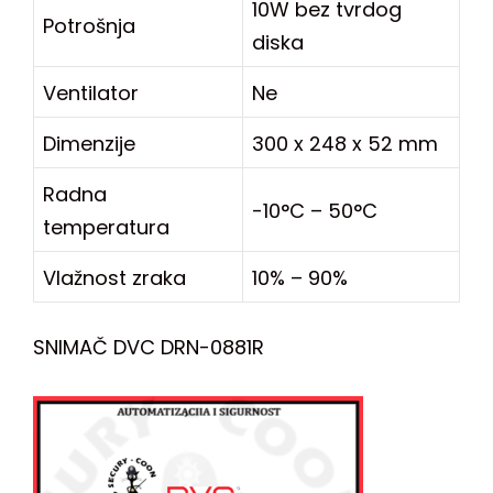
10W bez tvrdog
Potrošnja
diska
Ventilator
Ne
Dimenzije
300 x 248 x 52 mm
Radna
-10°C – 50°C
temperatura
Vlažnost zraka
10% – 90%
SNIMAČ DVC DRN-0881R