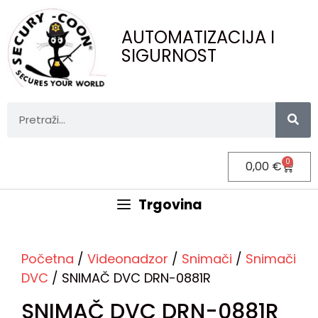
AUTOMATIZACIJA I
SIGURNOST
0
0,00
€
Trgovina
Početna
/
Videonadzor
/
Snimači
/
Snimači
DVC
/ SNIMAČ DVC DRN-0881R
SNIMAČ DVC DRN-0881R