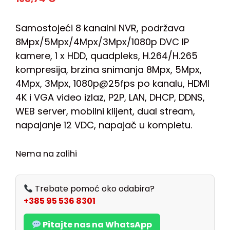
Samostojeći 8 kanalni NVR, podržava
8Mpx/5Mpx/4Mpx/3Mpx/1080p DVC IP
kamere, 1 x HDD, quadpleks, H.264/H.265
kompresija, brzina snimanja 8Mpx, 5Mpx,
4Mpx, 3Mpx, 1080p@25fps po kanalu, HDMI
4K i VGA video izlaz, P2P, LAN, DHCP, DDNS,
WEB server, mobilni klijent, dual stream,
napajanje 12 VDC, napajač u kompletu.
Nema na zalihi
Trebate pomoć oko odabira?
+385 95 536 8301
Pitajte nas na WhatsApp