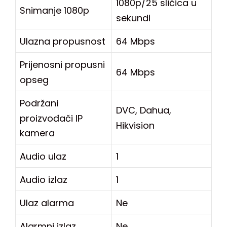
1080p/25 sličica u
Snimanje 1080p
sekundi
Ulazna propusnost
64 Mbps
Prijenosni propusni
64 Mbps
opseg
Podržani
DVC, Dahua,
proizvođači IP
Hikvision
kamera
Audio ulaz
1
Audio izlaz
1
Ulaz alarma
Ne
Alarmni izlaz
Ne