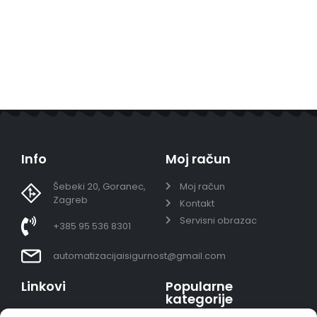
Info
Moj račun
Šebeki 20, Goranec,
Moj račun
Zagreb
Kontakt
Servisni obrazac
+385 95 536 8301
automatizacijaisigurnost@gmail.com
Linkovi
Popularne
kategorije
Uvjeti prodaje