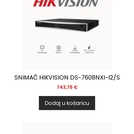
SNIMAČ HIKVISION DS-7608NXI-I2/S
743,75
€
Dodaj u košaricu