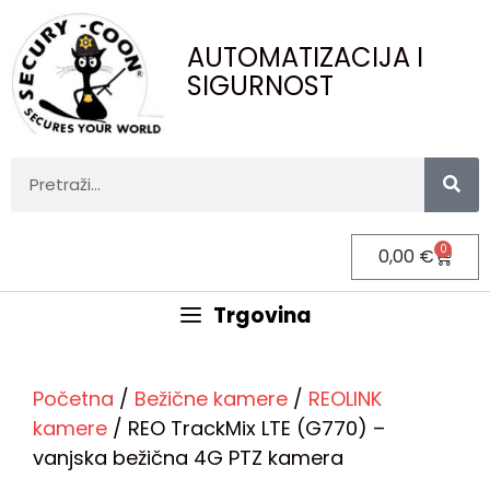
AUTOMATIZACIJA I
SIGURNOST
0
0,00
€
Trgovina
Početna
/
Bežične kamere
/
REOLINK
kamere
/ REO TrackMix LTE (G770) –
vanjska bežična 4G PTZ kamera