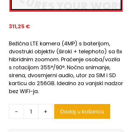
311,25
€
Bežična LTE kamera (4MP) s baterijom,
dvostruki objektiv (široki + telephoto) sa 6x
hibridnim zoomom. Praćenje osoba/vozila
s rotacijom 355°/90°. Noćno snimanje,
sirena, dvosmjerni audio, utor za SIM i SD
karticu do 256GB. Idealno za vanjski nadzor
bez WiFi-ja.
-
+
Dodaj u košaricu