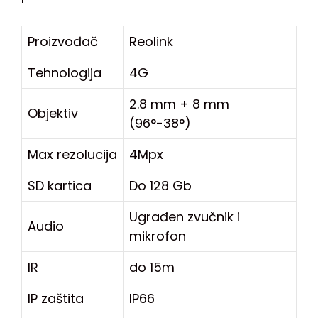
Proizvođač
Reolink
Tehnologija
4G
2.8 mm + 8 mm
Objektiv
(96°-38°)
Max rezolucija
4Mpx
SD kartica
Do 128 Gb
Ugrađen zvučnik i
Audio
mikrofon
IR
do 15m
IP zaštita
IP66