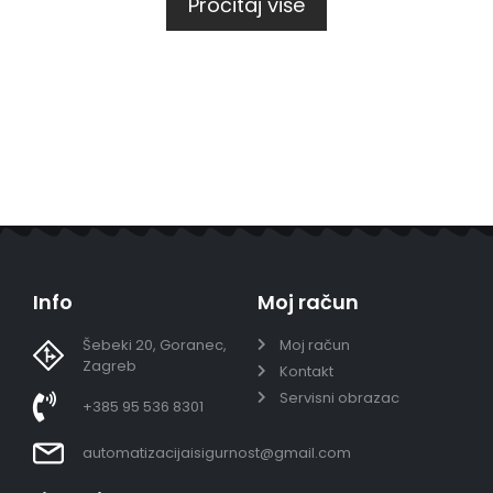
Pročitaj više
Info
Moj račun
Šebeki 20, Goranec,
Moj račun
Zagreb
Kontakt
Servisni obrazac
+385 95 536 8301
automatizacijaisigurnost@gmail.com