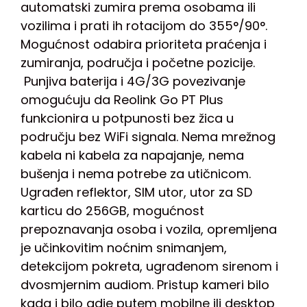
automatski zumira prema osobama ili
vozilima i prati ih rotacijom do 355°/90°.
Mogućnost odabira prioriteta praćenja i
zumiranja, područja i početne pozicije.
Punjiva baterija i 4G/3G povezivanje
omogućuju da Reolink Go PT Plus
funkcionira u potpunosti bez žica u
području bez WiFi signala. Nema mrežnog
kabela ni kabela za napajanje, nema
bušenja i nema potrebe za utičnicom.
Ugrađen reflektor, SIM utor, utor za SD
karticu do 256GB, mogućnost
prepoznavanja osoba i vozila, opremljena
je učinkovitim noćnim snimanjem,
detekcijom pokreta, ugrađenom sirenom i
dvosmjernim audiom. Pristup kameri bilo
kada i bilo gdje putem mobilne ili desktop