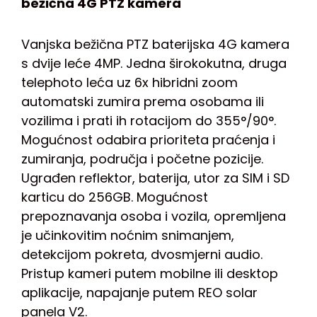
bežična 4G PTZ kamera
Vanjska bežična PTZ baterijska 4G kamera
s dvije leće 4MP. Jedna širokokutna, druga
telephoto leća uz 6x hibridni zoom
automatski zumira prema osobama ili
vozilima i prati ih rotacijom do 355°/90°.
Mogućnost odabira prioriteta praćenja i
zumiranja, područja i početne pozicije.
Ugrađen reflektor, baterija, utor za SIM i SD
karticu do 256GB. Mogućnost
prepoznavanja osoba i vozila, opremljena
je učinkovitim noćnim snimanjem,
detekcijom pokreta, dvosmjerni audio.
Pristup kameri putem mobilne ili desktop
aplikacije, napajanje putem REO solar
panela V2.