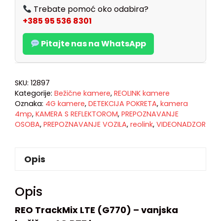
Trebate pomoć oko odabira?
+385 95 536 8301
Pitajte nas na WhatsApp
SKU:
12897
Kategorije:
Bežične kamere
,
REOLINK kamere
Oznaka:
4G kamere
,
DETEKCIJA POKRETA
,
kamera
4mp
,
KAMERA S REFLEKTOROM
,
PREPOZNAVANJE
OSOBA
,
PREPOZNAVANJE VOZILA
,
reolink
,
VIDEONADZOR
Opis
Opis
REO TrackMix LTE (G770) – vanjska