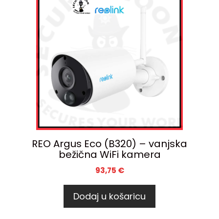
REO Argus Eco (B320) – vanjska
bežična WiFi kamera
93,75
€
Dodaj u košaricu