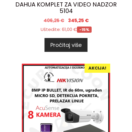
DAHUA KOMPLET ZA VIDEO NADZOR
5104
406,25
€
345,25
€
Uštedite:
61,00
€
-15%
Pročitaj više
AKCIJA!