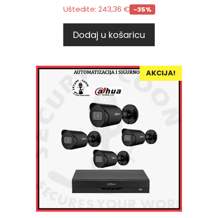
Uštedite:
243,36
€
-35%
Dodaj u košaricu
AKCIJA!