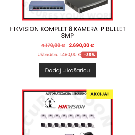
HIKVISION KOMPLET 8 KAMERA IP BULLET
8MP
4.170,00
€
2.690,00
€
Uštedite:
1.480,00
€
-35%
Dodaj u košaricu
AKCIJA!