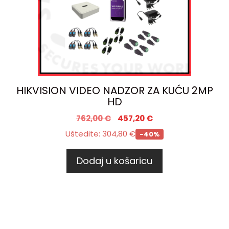
HIKVISION VIDEO NADZOR ZA KUĆU 2MP
HD
762,00
€
457,20
€
Uštedite:
304,80
€
-40%
Dodaj u košaricu