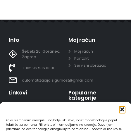
Info
Moj račun
Šebeki 20, Goranec,
Moj račun
Zagreb
Kontakt
Servisni obrazac
+385 95 536 8301
automatizacijaisigurnost@gmail.com
Linkovi
Popularne
kategorije
Uvjeti prodaje
Video nadzor - kompleti
Polica privatnosti
Portafoni
Sigurno plaćanje
Kako bismo vam omogućili najbolje iskustvo, koristimo tehnologije poput
AJAX alarmi
karticama
kolačića za pohranu i/ili pristup informacijama na uređaju. Davanjem
pristanka na ove tehnologije omogućujete nam obradu podataka kao što su
HIKVISION portafoni
Dostava