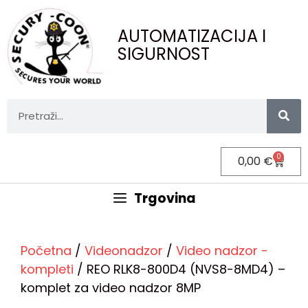
AUTOMATIZACIJA I
SIGURNOST
0
0,00
€
Trgovina
Početna
/
Videonadzor
/
Video nadzor -
kompleti
/ REO RLK8-800D4 (NVS8-8MD4) –
komplet za video nadzor 8MP