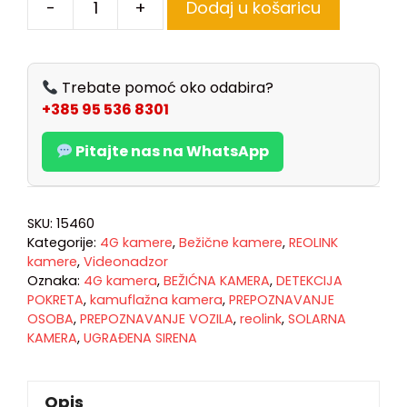
-
+
Dodaj u košaricu
Trebate pomoć oko odabira?
+385 95 536 8301
Pitajte nas na WhatsApp
SKU:
15460
Kategorije:
4G kamere
,
Bežične kamere
,
REOLINK
kamere
,
Videonadzor
Oznaka:
4G kamera
,
BEŽIĆNA KAMERA
,
DETEKCIJA
POKRETA
,
kamuflažna kamera
,
PREPOZNAVANJE
OSOBA
,
PREPOZNAVANJE VOZILA
,
reolink
,
SOLARNA
KAMERA
,
UGRAĐENA SIRENA
Opis