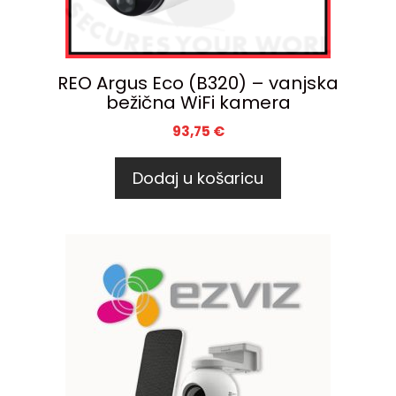
REO Argus Eco (B320) – vanjska
bežična WiFi kamera
93,75
€
Dodaj u košaricu