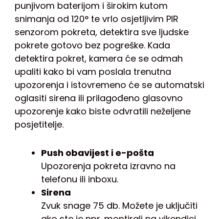
punjivom baterijom i širokim kutom
snimanja od 120° te vrlo osjetljivim PIR
senzorom pokreta, detektira sve ljudske
pokrete gotovo bez pogreške. Kada
detektira pokret, kamera će se odmah
upaliti kako bi vam poslala trenutna
upozorenja i istovremeno će se automatski
oglasiti sirena ili prilagođeno glasovno
upozorenje kako biste odvratili neželjene
posjetitelje.
Push obavijest i e-pošta
Upozorenja pokreta izravno na
telefonu ili inboxu.
Sirena
Zvuk snage 75 db. Možete je uključiti
ako ste je npr. montirali na vikendici