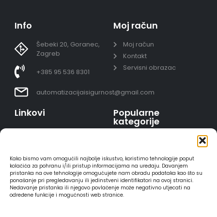
Info
Moj račun
Šebeki 20, Goranec,
Moj račun
Zagreb
Kontakt
Servisni obrazac
+385 95 536 8301
automatizacijaisigurnost@gmail.com
Linkovi
Popularne
kategorije
Uvjeti prodaje
Video nadzor - kompleti
Polica privatnosti
Portafoni
Sigurno plaćanje
Kako bismo vam omogućili najbolje iskustvo, koristimo tehnologije poput
AJAX alarmi
karticama
kolačića za pohranu i/ili pristup informacijama na uređaju. Davanjem
pristanka na ove tehnologije omogućujete nam obradu podataka kao što su
HIKVISION portafoni
Dostava
ponašanje pri pregledavanju ili jedinstveni identifikatori na ovoj stranici.
REOLINK kamere
Načini plaćanja
Nedavanje pristanka ili njegovo povlačenje može negativno utjecati na
određene funkcije i mogućnosti web stranice.
DVC portafoni
Raskid ugovora