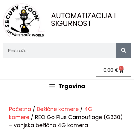
AUTOMATIZACIJA I
SIGURNOST
0
0,00
€
Trgovina
Početna
/
Bežične kamere
/
4G
kamere
/ REO Go Plus Camouflage (G330)
– vanjska bežična 4G kamera