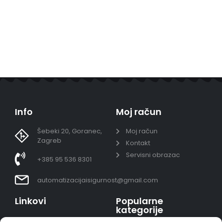
Info
Moj račun
Šebeki 20, Goranec,
Moj račun
Zagreb
Kontakt
Servisni obrazac
+385 95 536 8301
automatizacijaisigurnost@gmail.com
Linkovi
Popularne
kategorije
Uvjeti prodaje