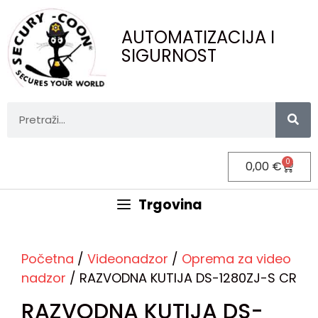
AUTOMATIZACIJA I
SIGURNOST
0
0,00
€
Trgovina
Početna
/
Videonadzor
/
Oprema za video
nadzor
/ RAZVODNA KUTIJA DS-1280ZJ-S CR
RAZVODNA KUTIJA DS-