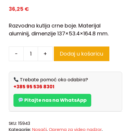
36,25
€
Razvodna kutija crne boje. Materijal
aluminij, dimenzije 137×53.4×164.8 mm.
-
+
Dodaj u košaricu
Trebate pomoć oko odabira?
+385 95 536 8301
Pitajte nas na WhatsApp
SKU:
15943
Kategorije:
Nosači
,
Oprema za video nadzor
,