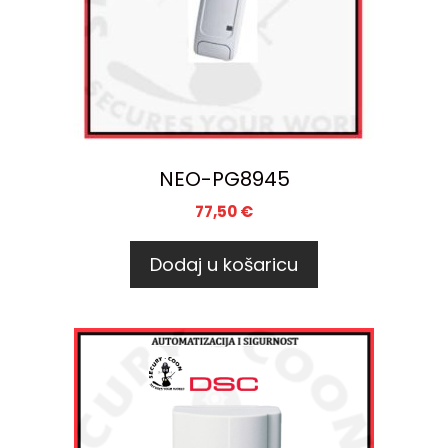
NEO-PG8945
77,50
€
Dodaj u košaricu