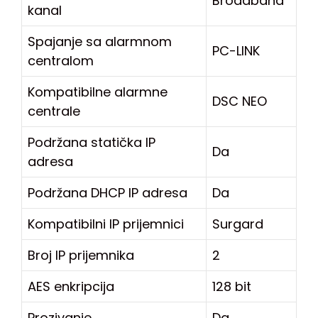
Broadband
kanal
Spajanje sa alarmnom
PC-LINK
centralom
Kompatibilne alarmne
DSC NEO
centrale
Podržana statička IP
Da
adresa
Podržana DHCP IP adresa
Da
Kompatibilni IP prijemnici
Surgard
Broj IP prijemnika
2
AES enkripcija
128 bit
Prozivanje
Da