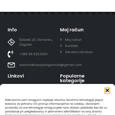
Info
Moj račun
Šebeki 20, Goranec,
Moj račun
Zagreb
Kontakt
Servisni obrazac
+385 95 536 8301
automatizacijaisigurnost@gmail.com
Linkovi
Popularne
kategorije
Uvjeti prodaje
Video nadzor - kompleti
Polica privatnosti
Portafoni
Sigurno plaćanje
Kako bismo vam omogućili najbolje iskustvo, koristimo tehnologije poput
AJAX alarmi
karticama
kolačića za pohranu i/ili pristup informacijama na uređaju. Davanjem
pristanka na ove tehnologije omogućujete nam obradu podataka kao što su
HIKVISION portafoni
Dostava
ponašanje pri pregledavanju ili jedinstveni identifikatori na ovoj stranici.