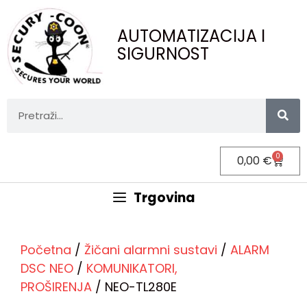
AUTOMATIZACIJA I
SIGURNOST
0
0,00
€
Trgovina
Početna
/
Žičani alarmni sustavi
/
ALARM
DSC NEO
/
KOMUNIKATORI,
PROŠIRENJA
/ NEO-TL280E