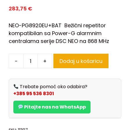
283,75
€
NEO-PG8920EU+BAT Bežični repetitor
kompatibilan sa Power-G alarmnim
centralama serije DSC NEO na 868 MHz
-
+
Dodaj u košaricu
Trebate pomoć oko odabira?
+385 95 536 8301
Pitajte nas na WhatsApp