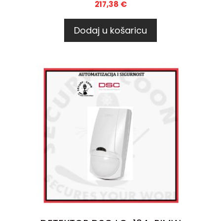
217,38
€
Dodaj u košaricu