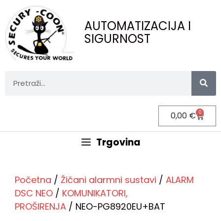
AUTOMATIZACIJA I
SIGURNOST
0
0,00
€
Trgovina
Početna
/
Žičani alarmni sustavi
/
ALARM
DSC NEO
/
KOMUNIKATORI,
PROŠIRENJA
/ NEO-PG8920EU+BAT