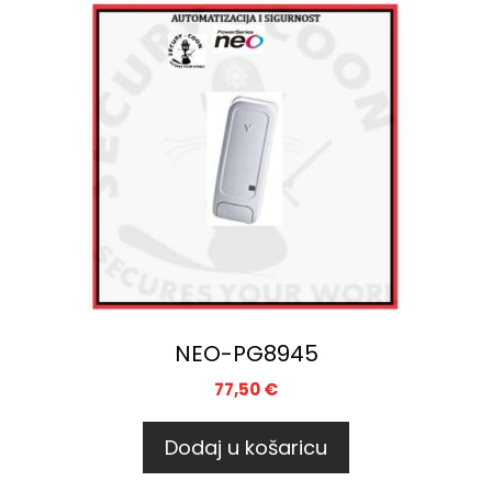
NEO-PG8945
77,50
€
Dodaj u košaricu