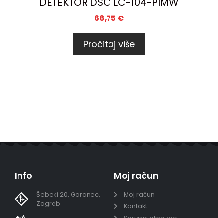
DETEKTOR DSC LC-104-PIMW
68,75
€
Pročitaj više
Info
Moj račun
Šebeki 20, Goranec,
Moj račun
Zagreb
Kontakt
Servisni obrazac