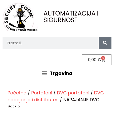
AUTOMATIZACIJA I
SIGURNOST
0
0,00
€
Trgovina
Početna
/
Portafoni
/
DVC portafoni
/
DVC
napajanja i distributeri
/ NAPAJANJE DVC
PC7D