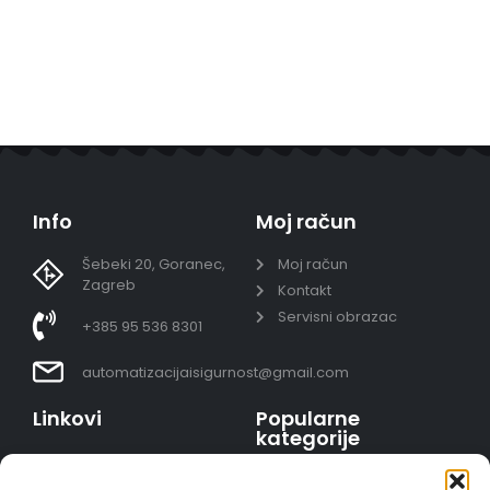
Info
Moj račun
Šebeki 20, Goranec,
Moj račun
Zagreb
Kontakt
Servisni obrazac
+385 95 536 8301
automatizacijaisigurnost@gmail.com
Linkovi
Popularne
kategorije
Uvjeti prodaje
Video nadzor - kompleti
Polica privatnosti