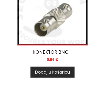
KONEKTOR BNC-I
0,66
€
Dodaj u košaricu