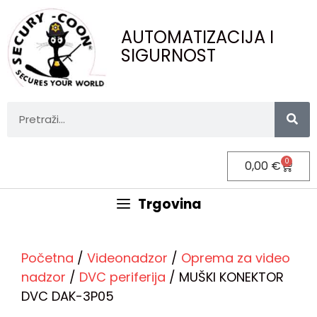
AUTOMATIZACIJA I
SIGURNOST
0
0,00
€
Trgovina
Početna
/
Videonadzor
/
Oprema za video
nadzor
/
DVC periferija
/ MUŠKI KONEKTOR
DVC DAK-3P05