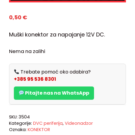
0,50
€
Muški konektor za napajanje 12V DC.
Nema na zalihi
Trebate pomoć oko odabira?
+385 95 536 8301
Pitajte nas na WhatsApp
SKU:
3504
Kategorije:
DVC periferija
,
Videonadzor
Oznaka:
KONEKTOR